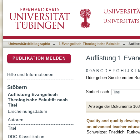
Auflistung 1 Evangelisch-Theologische Fakult
DSpace Repositorium (Manakin basiert)
Universitätsbibliographie
→
1 Evangelisch-Theologische Fakultät
→
Auflis
Auflistung 1 Evan
PUBLIKATION MELDEN
0-9
A
B
C
D
E
F
G
H
I
J
K
L
Hilfe und Informationen
Oder geben Sie die ersten Bu
Stöbern
Sortiert nach:
Auflistung Evangelisch-
Theologische Fakultät nach
Titel
Anzeige der Dokumente 168
Erscheinungsdatum
Autoren
Quality and quality develop
on advanced teacher educat
Titel
Schweitzer, Friedrich
;
Rutkow
DDC-Klassifikation