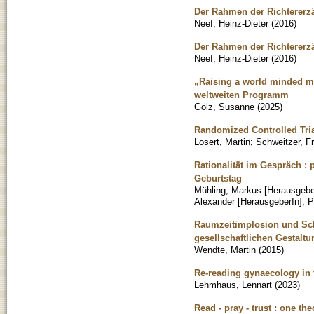
Der Rahmen der Richtererzä
Neef, Heinz-Dieter
(
2016
)
Der Rahmen der Richtererzä
Neef, Heinz-Dieter
(
2016
)
„Raising a world minded m
weltweiten Programm
Gölz, Susanne
(
2025
)
Randomized Controlled Tria
Losert, Martin
;
Schweitzer, Fr
Rationalität im Gespräch :
Geburtstag
Mühling, Markus [Herausgebe
Alexander [HerausgeberIn]
;
P
Raumzeitimplosion und Sch
gesellschaftlichen Gestalt
Wendte, Martin
(
2015
)
Re-reading gynaecology in t
Lehmhaus, Lennart
(
2023
)
Read - pray - trust : one th