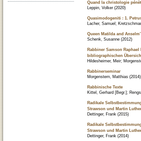
Quand la christologie pénèt
Leppin, Volker
(
2020
)
Quasimodogeniti : 1. Petru
Lacher, Samuel
;
Kretzschmar
Queen Matilda and Anselm
Schenk, Susanne
(
2012
)
Rabbiner Samson Raphael Hi
bibliographischen Übersich
Hildesheimer, Meir
;
Morgenste
Rabbinerseminar
Morgenstern, Matthias
(
2014
)
Rabbinische Texte
Kittel, Gerhard [Begr.]
;
Rengst
Radikale Selbstbestimmung 
Strawson und Martin Luthe
Dettinger, Frank
(
2015
)
Radikale Selbstbestimmung 
Strawson und Martin Luthe
Dettinger, Frank
(
2014
)