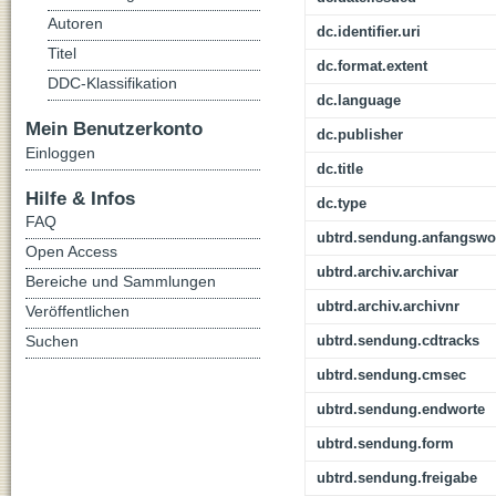
Autoren
dc.identifier.uri
Titel
dc.format.extent
DDC-Klassifikation
dc.language
Mein Benutzerkonto
dc.publisher
Einloggen
dc.title
Hilfe & Infos
dc.type
FAQ
ubtrd.sendung.anfangswo
Open Access
ubtrd.archiv.archivar
Bereiche und Sammlungen
ubtrd.archiv.archivnr
Veröffentlichen
Suchen
ubtrd.sendung.cdtracks
ubtrd.sendung.cmsec
ubtrd.sendung.endworte
ubtrd.sendung.form
ubtrd.sendung.freigabe