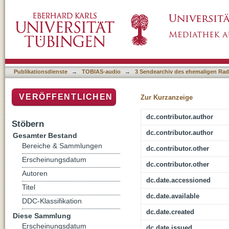
In Memoriam Ernst Bloch
Publikationsdienste
→
TOBIAS-audio
→
3 Sendearchiv des ehemaligen Radi
VERÖFFENTLICHEN
Zur Kurzanzeige
dc.contributor.author
Stöbern
dc.contributor.author
Gesamter Bestand
Bereiche & Sammlungen
dc.contributor.other
Erscheinungsdatum
dc.contributor.other
Autoren
dc.date.accessioned
Titel
dc.date.available
DDC-Klassifikation
dc.date.created
Diese Sammlung
Erscheinungsdatum
dc.date.issued