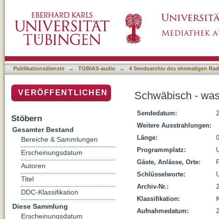
Schwäbisch - was macht es mit den Mensch
Publikationsdienste
→
TOBIAS-audio
→
4 Sendearchiv des ehemaligen Radi
VERÖFFENTLICHEN
Schwäbisch - was
Sendedatum:
Stöbern
Weitere Ausstrahlungen:
Gesamter Bestand
Länge:
Bereiche & Sammlungen
Programmplatz:
Erscheinungsdatum
Gäste, Anlässe, Orte:
P
Autoren
Schlüsselworte:
Titel
Archiv-Nr.:
DDC-Klassifikation
Klassifikation:
Diese Sammlung
Aufnahmedatum:
Erscheinungsdatum