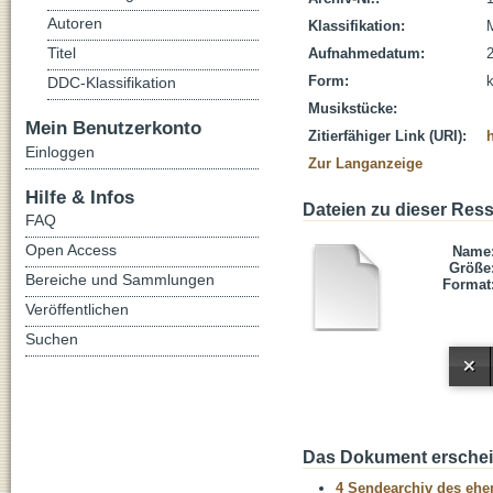
Autoren
Klassifikation:
Titel
Aufnahmedatum:
Form:
DDC-Klassifikation
Musikstücke:
Mein Benutzerkonto
Zitierfähiger Link (URI):
Einloggen
Zur Langanzeige
Hilfe & Infos
Dateien zu dieser Res
FAQ
Open Access
Name
Größe
Bereiche und Sammlungen
Format
Veröffentlichen
Suchen
Das Dokument erschein
4 Sendearchiv des ehem