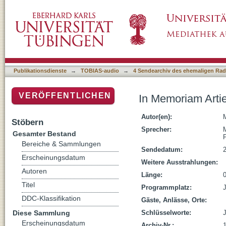
In Memoriam Artie Shaw-Anita O'Day-Alice C
Publikationsdienste
→
TOBIAS-audio
→
4 Sendearchiv des ehemaligen Radi
VERÖFFENTLICHEN
In Memoriam Arti
Autor(en):
M
Stöbern
Sprecher:
M
Gesamter Bestand
Bereiche & Sammlungen
Sendedatum:
Erscheinungsdatum
Weitere Ausstrahlungen:
Autoren
Länge:
Titel
Programmplatz:
DDC-Klassifikation
Gäste, Anlässe, Orte:
Diese Sammlung
Schlüsselworte:
Erscheinungsdatum
Archiv-Nr.: