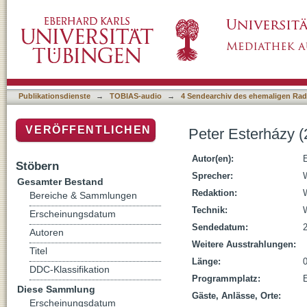
Peter Esterházy (2); Poetik-Dozentur WS 20
Publikationsdienste
→
TOBIAS-audio
→
4 Sendearchiv des ehemaligen Radi
VERÖFFENTLICHEN
Peter Esterházy 
Autor(en):
Stöbern
Sprecher:
W
Gesamter Bestand
Redaktion:
W
Bereiche & Sammlungen
Technik:
W
Erscheinungsdatum
Sendedatum:
Autoren
Weitere Ausstrahlungen:
Titel
Länge:
DDC-Klassifikation
Programmplatz:
E
Diese Sammlung
Gäste, Anlässe, Orte:
Erscheinungsdatum