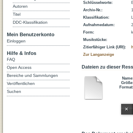
Schlüsselworte:
E
Autoren
Archiv-Nr.:
Titel
Klassifikation:
L
DDC-Klassifikation
Aufnahmedatum:
Form:
Mein Benutzerkonto
Musikstücke:
Einloggen
Zitierfähiger Link (URI):
Hilfe & Infos
Zur Langanzeige
FAQ
Dateien zu dieser Res
Open Access
Bereiche und Sammlungen
Name
Größe
Veröffentlichen
Format
Suchen