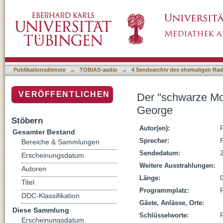
Der "schwarze Mozart": Josephe Boulogne C
Publikationsdienste
→
TOBIAS-audio
→
4 Sendearchiv des ehemaligen Radi
VERÖFFENTLICHEN
Der "schwarze Mo
George
Stöbern
Autor(en):
P
Gesamter Bestand
Sprecher:
P
Bereiche & Sammlungen
Sendedatum:
Erscheinungsdatum
Weitere Ausstrahlungen:
Autoren
Länge:
Titel
Programmplatz:
DDC-Klassifikation
Gäste, Anlässe, Orte:
Diese Sammlung
Schlüsselworte:
Erscheinungsdatum