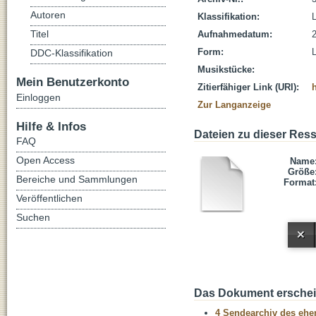
Autoren
Klassifikation:
L
Titel
Aufnahmedatum:
Form:
DDC-Klassifikation
Musikstücke:
Mein Benutzerkonto
Zitierfähiger Link (URI):
Einloggen
Zur Langanzeige
Hilfe & Infos
Dateien zu dieser Res
FAQ
Open Access
Name
Größe
Bereiche und Sammlungen
Format
Veröffentlichen
Suchen
Das Dokument erschein
4 Sendearchiv des ehem