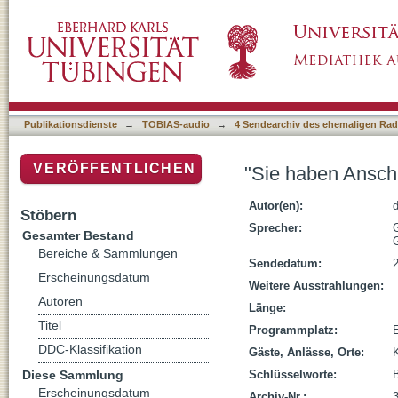
"Sie haben Anschluss...": Bahnhofsgeschich
Publikationsdienste
→
TOBIAS-audio
→
4 Sendearchiv des ehemaligen Radi
VERÖFFENTLICHEN
"Sie haben Anschl
Autor(en):
d
Stöbern
Sprecher:
Gesamter Bestand
G
Bereiche & Sammlungen
Sendedatum:
Erscheinungsdatum
Weitere Ausstrahlungen:
Autoren
Länge:
Titel
Programmplatz:
DDC-Klassifikation
Gäste, Anlässe, Orte:
K
Diese Sammlung
Schlüsselworte:
Erscheinungsdatum
Archiv-Nr.: