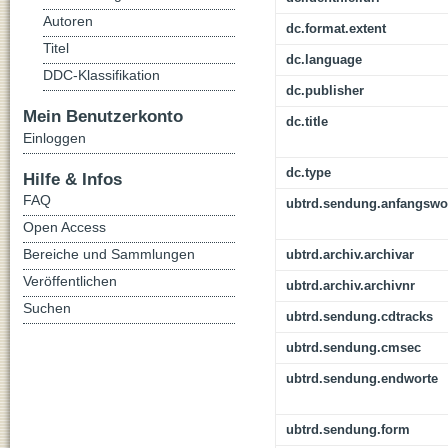
Autoren
dc.format.extent
Titel
dc.language
DDC-Klassifikation
dc.publisher
Mein Benutzerkonto
dc.title
Einloggen
dc.type
Hilfe & Infos
FAQ
ubtrd.sendung.anfangswo
Open Access
Bereiche und Sammlungen
ubtrd.archiv.archivar
Veröffentlichen
ubtrd.archiv.archivnr
Suchen
ubtrd.sendung.cdtracks
ubtrd.sendung.cmsec
ubtrd.sendung.endworte
ubtrd.sendung.form