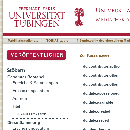
"In jeder Sprache sitzen andere Augen", Poe
Publikationsdienste
→
TOBIAS-audio
→
4 Sendearchiv des ehemaligen Radi
VERÖFFENTLICHEN
Zur Kurzanzeige
dc.contributor.author
Stöbern
dc.contributor.other
Gesamter Bestand
Bereiche & Sammlungen
dc.contributor.other
Erscheinungsdatum
dc.date.accessioned
Autoren
dc.date.available
Titel
dc.date.created
DDC-Klassifikation
dc.date.issued
Diese Sammlung
Erscheinungsdatum
dc.identifier.uri