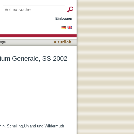
Einloggen
« zurück
ige
dium Generale, SS 2002
rlin, Schelling,Uhland und Wildermuth