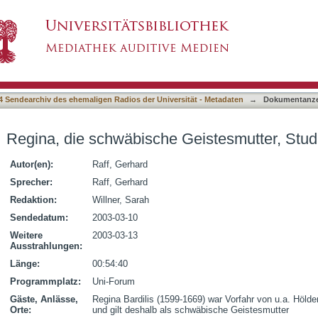
Geistesmutter, Studium Generale, SS 2002
4 Sendearchiv des ehemaligen Radios der Universität - Metadaten
→
Dokumentanze
Regina, die schwäbische Geistesmutter, Stu
Autor(en):
Raff, Gerhard
Sprecher:
Raff, Gerhard
Redaktion:
Willner, Sarah
Sendedatum:
2003-03-10
Weitere
2003-03-13
Ausstrahlungen:
Länge:
00:54:40
Programmplatz:
Uni-Forum
Gäste, Anlässe,
Regina Bardilis (1599-1669) war Vorfahr von u.a. Hölde
Orte:
und gilt deshalb als schwäbische Geistesmutter