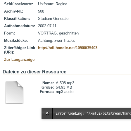
Schlüsselworte:
Uniforum: Regina
Archiv-Nr.:
508
Klassifikation:
Studium Generale
Aufnahmedatum:
2002-07-11
Form:
VORTRAG, geschnitten
Musikstücke:
Achtung: zwei Tracks
Zitierfähiger Link
http://hdl.handle.net/10900/35403
(URI):
Zur Langanzeige
Dateien zu dieser Ressource
Name:
A-508.mp3
Größe:
54.93 MB
Format:
mp3 audio