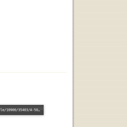
Error loading: "/xmlui/bitstream/handle/10900/35403/A-508.mp3?sequence=1&isAllowed=n"