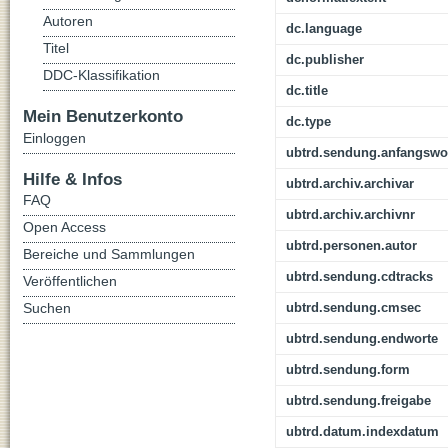
Autoren
dc.language
Titel
dc.publisher
DDC-Klassifikation
dc.title
Mein Benutzerkonto
dc.type
Einloggen
ubtrd.sendung.anfangswo
Hilfe & Infos
ubtrd.archiv.archivar
FAQ
ubtrd.archiv.archivnr
Open Access
ubtrd.personen.autor
Bereiche und Sammlungen
ubtrd.sendung.cdtracks
Veröffentlichen
Suchen
ubtrd.sendung.cmsec
ubtrd.sendung.endworte
ubtrd.sendung.form
ubtrd.sendung.freigabe
ubtrd.datum.indexdatum