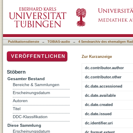
Jazz Quer Beat: Die Kunst des Trios
Publikationsdienste
→
TOBIAS-audio
→
4 Sendearchiv des ehemaligen Radi
VERÖFFENTLICHEN
Zur Kurzanzeige
dc.contributor.author
Stöbern
dc.contributor.other
Gesamter Bestand
Bereiche & Sammlungen
dc.date.accessioned
Erscheinungsdatum
dc.date.available
Autoren
dc.date.created
Titel
dc.date.issued
DDC-Klassifikation
dc.identifier.uri
Diese Sammlung
Erscheinungsdatum
dc.format.extent