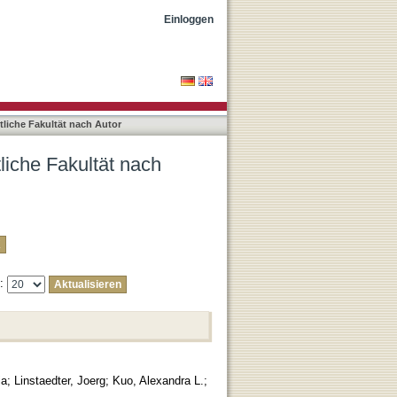
 "Mabuza, Ayanda"
Einloggen
liche Fakultät nach Autor
liche Fakultät nach
e:
ja
;
Linstaedter, Joerg
;
Kuo, Alexandra L.
;