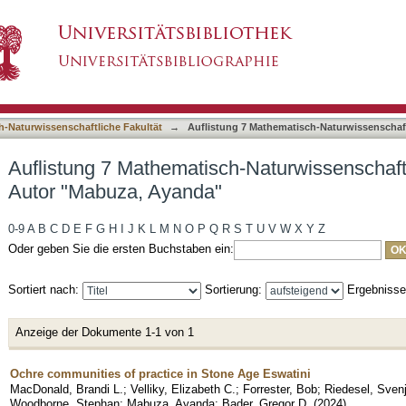
h-Naturwissenschaftliche Fakultät nach Autor
asiert)
h-Naturwissenschaftliche Fakultät
→
Auflistung 7 Mathematisch-Naturwissenschaft
Auflistung 7 Mathematisch-Naturwissenschaft
Autor "Mabuza, Ayanda"
0-9
A
B
C
D
E
F
G
H
I
J
K
L
M
N
O
P
Q
R
S
T
U
V
W
X
Y
Z
Oder geben Sie die ersten Buchstaben ein:
Sortiert nach:
Sortierung:
Ergebniss
Anzeige der Dokumente 1-1 von 1
Ochre communities of practice in Stone Age Eswatini
MacDonald, Brandi L.
;
Velliky, Elizabeth C.
;
Forrester, Bob
;
Riedesel, Sven
Woodborne, Stephan
;
Mabuza, Ayanda
;
Bader, Gregor D.
(
2024
)