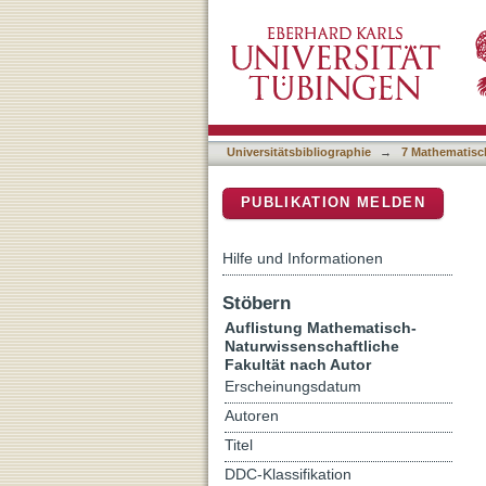
Auflistung 7 Mathematisc
DSpace Repositorium (Manakin b
Universitätsbibliographie
→
7 Mathematisc
PUBLIKATION MELDEN
Hilfe und Informationen
Stöbern
Auflistung Mathematisch-
Naturwissenschaftliche
Fakultät nach Autor
Erscheinungsdatum
Autoren
Titel
DDC-Klassifikation