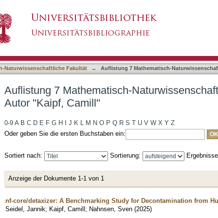
-Naturwissenschaftliche Fakultät nach Autor "K
asiert)
h-Naturwissenschaftliche Fakultät
→
Auflistung 7 Mathematisch-Naturwissenschaft
Auflistung 7 Mathematisch-Naturwissenschaft
Autor "Kaipf, Camill"
0-9
A
B
C
D
E
F
G
H
I
J
K
L
M
N
O
P
Q
R
S
T
U
V
W
X
Y
Z
Oder geben Sie die ersten Buchstaben ein:
Sortiert nach:
Sortierung:
Ergebniss
Anzeige der Dokumente 1-1 von 1
nf-core/detaxizer: A Benchmarking Study for Decontamination from 
Seidel, Jannik
;
Kaipf, Camill
;
Nahnsen, Sven
(
2025
)