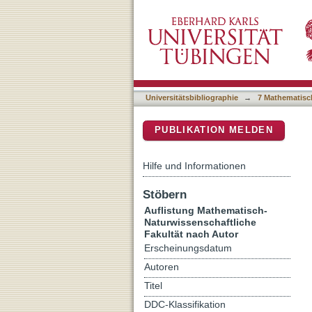
Auflistung 7 Mathematisch
DSpace Repositorium (Manakin b
Universitätsbibliographie
→
7 Mathematisc
PUBLIKATION MELDEN
Hilfe und Informationen
Stöbern
Auflistung Mathematisch-
Naturwissenschaftliche
Fakultät nach Autor
Erscheinungsdatum
Autoren
Titel
DDC-Klassifikation