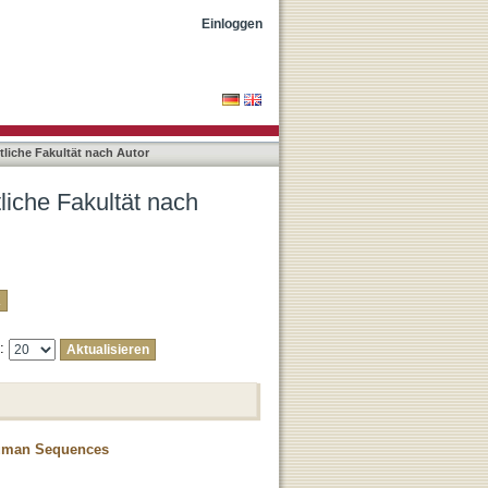
aipf, Camill"
Einloggen
liche Fakultät nach Autor
liche Fakultät nach
e:
Human Sequences