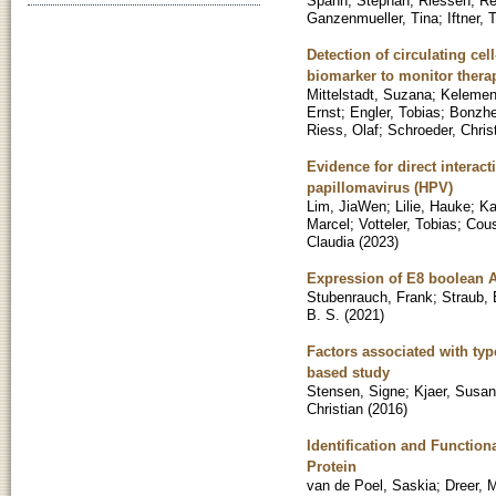
Spahn, Stephan
;
Riessen, R
Ganzenmueller, Tina
;
Iftner,
Detection of circulating cel
biomarker to monitor thera
Mittelstadt, Suzana
;
Kelemen
Ernst
;
Engler, Tobias
;
Bonzhe
Riess, Olaf
;
Schroeder, Chris
Evidence for direct intera
papillomavirus (HPV)
Lim, JiaWen
;
Lilie, Hauke
;
Ka
Marcel
;
Votteler, Tobias
;
Cous
Claudia
(
2023
)
Expression of E8 boolean A
Stubenrauch, Frank
;
Straub, 
B. S.
(
2021
)
Factors associated with typ
based study
Stensen, Signe
;
Kjaer, Susa
Christian
(
2016
)
Identification and Function
Protein
van de Poel, Saskia
;
Dreer, 