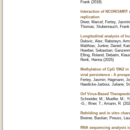
Frank
(
2018
)
Interaction of NCOR/SMRT r
replication
Dreer, Marcel
;
Fertey, Jasmin
Thomas
;
Stubenrauch, Frank
Longitudinal analysis of h
Dulovic, Alex
;
Rabsteyn, Arm
Matthias
;
Junker, Daniel
;
Kais
Hoerber, Sebastian
;
Ganzenmu
Elling, Roland
;
Debatin, Klau
Renk, Hanna
(
2025
)
Methylation of CpG 5962 in
viral persistence : A prosp
Fertey, Jasmin
;
Hagmann, Jo
Haedicke-Jarboui, Juliane
;
St
Orf Virus-Based Therapeuti
Schneider, M.
;
Mueller, M.
;
Yi
-G.
;
Iftner, T.
;
Amann, R.
(
20
Refolding and in vitro char
Breiner, Bastian
;
Preuss, Lau
RNA sequencing analysis ide