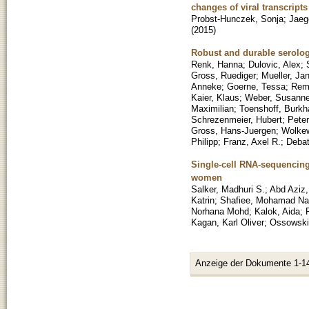
changes of viral transcript
Probst-Hunczek, Sonja
;
Jaeg
(
2015
)
Robust and durable serolog
Renk, Hanna
;
Dulovic, Alex
;
Gross, Ruediger
;
Mueller, Jan
Anneke
;
Goerne, Tessa
;
Rem
Kaier, Klaus
;
Weber, Susann
Maximilian
;
Toenshoff, Burkh
Schrezenmeier, Hubert
;
Peter
Gross, Hans-Juergen
;
Wolkew
Philipp
;
Franz, Axel R.
;
Debat
Single-cell RNA-sequencing
women
Salker, Madhuri S.
;
Abd Aziz,
Katrin
;
Shafiee, Mohamad Na
Norhana Mohd
;
Kalok, Aida
;
Kagan, Karl Oliver
;
Ossowski
Anzeige der Dokumente 1-1