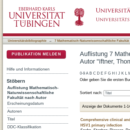
Auflistung 7 Mathematisch-Naturwissenschaft
DSpace Repositorium (Manakin basiert)
Universitätsbibliographie
→
7 Mathematisch-Naturwissenschaftliche Fakultät
Auflistung 7 Math
PUBLIKATION MELDEN
Autor "Iftner, Th
Hilfe und Informationen
0-9
A
B
C
D
E
F
G
H
I
J
K
L
Oder geben Sie die ersten Bu
Stöbern
Auflistung Mathematisch-
Naturwissenschaftliche
Sortiert nach:
Fakultät nach Autor
Erscheinungsdatum
Anzeige der Dokumente 1-1
Autoren
Titel
Comprehensive clinical and v
HSV1 primary infection
DDC-Klassifikation