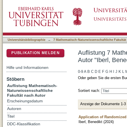
Auflistung 7 Mathematisch-Naturwissenschaftl
DSpace Repositorium (Manakin basiert)
Universitätsbibliographie
→
7 Mathematisch-Naturwissenschaftliche Fakultät
Auflistung 7 Math
PUBLIKATION MELDEN
Autor "Iberl, Bene
Hilfe und Informationen
0-9
A
B
C
D
E
F
G
H
I
J
K
L
Oder geben Sie die ersten Bu
Stöbern
Auflistung Mathematisch-
Naturwissenschaftliche
Sortiert nach:
Fakultät nach Autor
Erscheinungsdatum
Anzeige der Dokumente 1-3
Autoren
Titel
Application of Randomized
Iberl, Benedikt
(
2024
)
DDC-Klassifikation