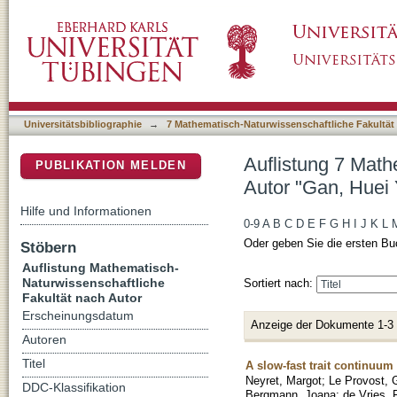
Auflistung 7 Mathematisch-Naturwissenschaft
DSpace Repositorium (Manakin basiert)
Universitätsbibliographie
→
7 Mathematisch-Naturwissenschaftliche Fakultät
Auflistung 7 Math
PUBLIKATION MELDEN
Autor "Gan, Huei 
Hilfe und Informationen
0-9
A
B
C
D
E
F
G
H
I
J
K
L
Oder geben Sie die ersten Bu
Stöbern
Auflistung Mathematisch-
Naturwissenschaftliche
Sortiert nach:
Fakultät nach Autor
Erscheinungsdatum
Anzeige der Dokumente 1-3
Autoren
Titel
A slow-fast trait continuum 
Neyret, Margot
;
Le Provost, 
DDC-Klassifikation
Bergmann, Joana
;
de Vries, 