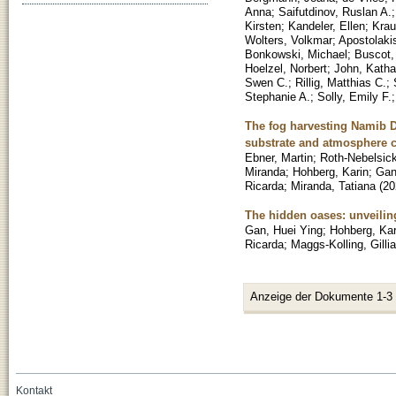
Anna
;
Saifutdinov, Ruslan A.
Kirsten
;
Kandeler, Ellen
;
Krau
Wolters, Volkmar
;
Apostolaki
Bonkowski, Michael
;
Buscot,
Hoelzel, Norbert
;
John, Katha
Swen C.
;
Rillig, Matthias C.
;
Stephanie A.
;
Solly, Emily F.
The fog harvesting Namib D
substrate and atmosphere 
Ebner, Martin
;
Roth-Nebelsick
Miranda
;
Hohberg, Karin
;
Gan
Ricarda
;
Miranda, Tatiana
(
20
The hidden oases: unveilin
Gan, Huei Ying
;
Hohberg, Kar
Ricarda
;
Maggs-Kolling, Gilli
Anzeige der Dokumente 1-3
Kontakt