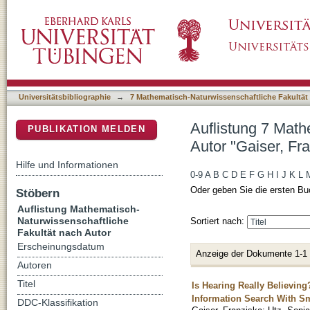
Auflistung 7 Mathematisch-Naturwissenschaft
DSpace Repositorium (Manakin basiert)
Universitätsbibliographie
→
7 Mathematisch-Naturwissenschaftliche Fakultät
Auflistung 7 Math
PUBLIKATION MELDEN
Autor "Gaiser, Fr
Hilfe und Informationen
0-9
A
B
C
D
E
F
G
H
I
J
K
L
Oder geben Sie die ersten Bu
Stöbern
Auflistung Mathematisch-
Naturwissenschaftliche
Sortiert nach:
Fakultät nach Autor
Erscheinungsdatum
Anzeige der Dokumente 1-1
Autoren
Titel
Is Hearing Really Believing
Information Search With S
DDC-Klassifikation