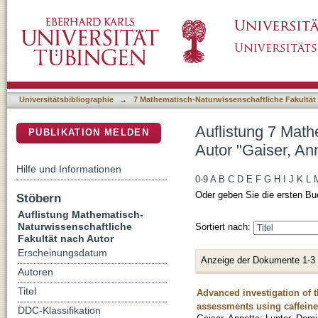
Auflistung 7 Mathematisch-Naturwissenschaft
DSpace Repositorium (Manakin basiert)
Universitätsbibliographie
→
7 Mathematisch-Naturwissenschaftliche Fakultät
Auflistung 7 Math
PUBLIKATION MELDEN
Autor "Gaiser, An
Hilfe und Informationen
0-9
A
B
C
D
E
F
G
H
I
J
K
L
Oder geben Sie die ersten Bu
Stöbern
Auflistung Mathematisch-
Naturwissenschaftliche
Sortiert nach:
Fakultät nach Autor
Erscheinungsdatum
Anzeige der Dokumente 1-3
Autoren
Titel
Advanced investigation of 
assessments using caffeine
DDC-Klassifikation