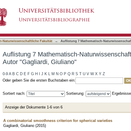
-Naturwissenschaftliche Fakultät nach Autor "G
asiert)
h-Naturwissenschaftliche Fakultät
→
Auflistung 7 Mathematisch-Naturwissenschaft
Auflistung 7 Mathematisch-Naturwissenschaft
Autor "Gagliardi, Giuliano"
0-9
A
B
C
D
E
F
G
H
I
J
K
L
M
N
O
P
Q
R
S
T
U
V
W
X
Y
Z
Oder geben Sie die ersten Buchstaben ein:
Sortiert nach:
Sortierung:
Ergebniss
Anzeige der Dokumente 1-6 von 6
A combinatorial smoothness criterion for spherical varieties
Gagliardi, Giuliano
(
2015
)