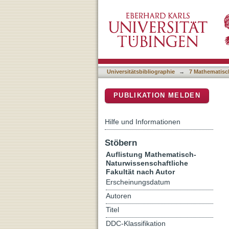
Auflistung 7 Mathematisch
DSpace Repositorium (Manakin b
Universitätsbibliographie
→
7 Mathematisc
PUBLIKATION MELDEN
Hilfe und Informationen
Stöbern
Auflistung Mathematisch-
Naturwissenschaftliche
Fakultät nach Autor
Erscheinungsdatum
Autoren
Titel
DDC-Klassifikation