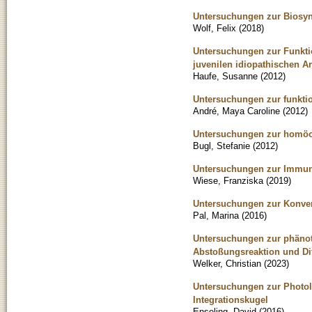
Untersuchungen zur Biosynt
Wolf, Felix
(
2018
)
Untersuchungen zur Funkti
juvenilen idiopathischen Art
Haufe, Susanne
(
2012
)
Untersuchungen zur funkti
André, Maya Caroline
(
2012
)
Untersuchungen zur homöos
Bugl, Stefanie
(
2012
)
Untersuchungen zur Immunr
Wiese, Franziska
(
2019
)
Untersuchungen zur Konver
Pal, Marina
(
2016
)
Untersuchungen zur phänoty
Abstoßungsreaktion und Di
Welker, Christian
(
2023
)
Untersuchungen zur Photol
Integrationskugel
Enseling, David
(
2016
)