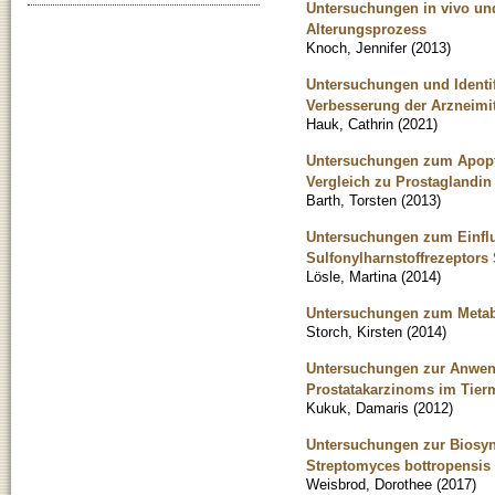
Untersuchungen in vivo und
Alterungsprozess
Knoch, Jennifer
(
2013
)
Untersuchungen und Identif
Verbesserung der Arzneimi
Hauk, Cathrin
(
2021
)
Untersuchungen zum Apopt
Vergleich zu Prostaglandin
Barth, Torsten
(
2013
)
Untersuchungen zum Einflu
Sulfonylharnstoffrezeptors
Lösle, Martina
(
2014
)
Untersuchungen zum Metabo
Storch, Kirsten
(
2014
)
Untersuchungen zur Anwendb
Prostatakarzinoms im Tier
Kukuk, Damaris
(
2012
)
Untersuchungen zur Biosyn
Streptomyces bottropensis
Weisbrod, Dorothee
(
2017
)