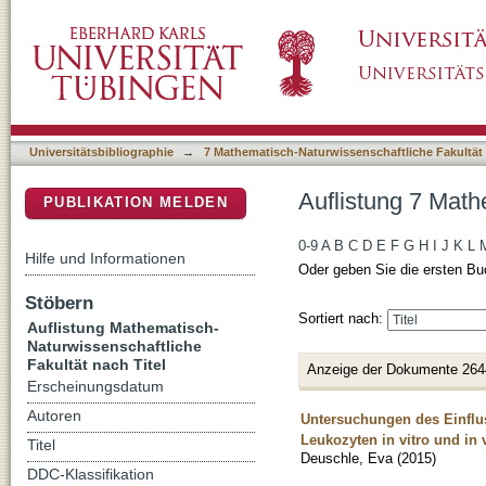
Auflistung 7 Mathematisch-Naturwissenschaftl
DSpace Repositorium (Manakin basiert)
Universitätsbibliographie
→
7 Mathematisch-Naturwissenschaftliche Fakultät
Auflistung 7 Math
PUBLIKATION MELDEN
0-9
A
B
C
D
E
F
G
H
I
J
K
L
Hilfe und Informationen
Oder geben Sie die ersten Bu
Stöbern
Sortiert nach:
Auflistung Mathematisch-
Naturwissenschaftliche
Fakultät nach Titel
Anzeige der Dokumente 264
Erscheinungsdatum
Autoren
Untersuchungen des Einflus
Leukozyten in vitro und in 
Titel
Deuschle, Eva
(
2015
)
DDC-Klassifikation