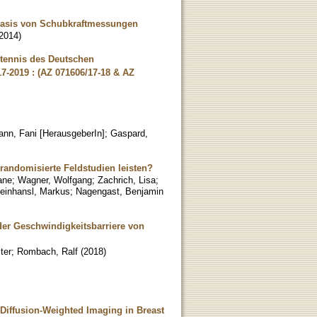
r Basis von Schubkraftmessungen
2014
)
htennis des Deutschen
7-2019 : (AZ 071606/17-18 & AZ
nn, Fani [HerausgeberIn]
;
Gaspard,
randomisierte Feldstudien leisten?
ane
;
Wagner, Wolfgang
;
Zachrich, Lisa
;
leinhansl, Markus
;
Nagengast, Benjamin
 der Geschwindigkeitsbarriere von
ter
;
Rombach, Ralf
(
2018
)
Diffusion-Weighted Imaging in Breast