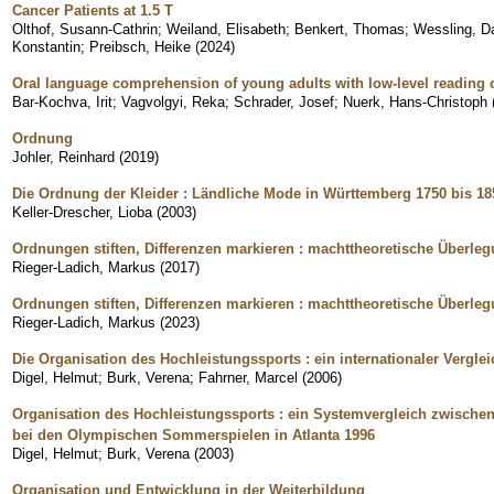
Cancer Patients at 1.5 T
Olthof, Susann-Cathrin
;
Weiland, Elisabeth
;
Benkert, Thomas
;
Wessling, Da
Konstantin
;
Preibsch, Heike
(
2024
)
Oral language comprehension of young adults with low-level readin
Bar-Kochva, Irit
;
Vagvolgyi, Reka
;
Schrader, Josef
;
Nuerk, Hans-Christoph
Ordnung
Johler, Reinhard
(
2019
)
Die Ordnung der Kleider : Ländliche Mode in Württemberg 1750 bis 18
Keller-Drescher, Lioba
(
2003
)
Ordnungen stiften, Differenzen markieren : machttheoretische Überle
Rieger-Ladich, Markus
(
2017
)
Ordnungen stiften, Differenzen markieren : machttheoretische Überle
Rieger-Ladich, Markus
(
2023
)
Die Organisation des Hochleistungssports : ein internationaler Verglei
Digel, Helmut
;
Burk, Verena
;
Fahrner, Marcel
(
2006
)
Organisation des Hochleistungssports : ein Systemvergleich zwischen
bei den Olympischen Sommerspielen in Atlanta 1996
Digel, Helmut
;
Burk, Verena
(
2003
)
Organisation und Entwicklung in der Weiterbildung