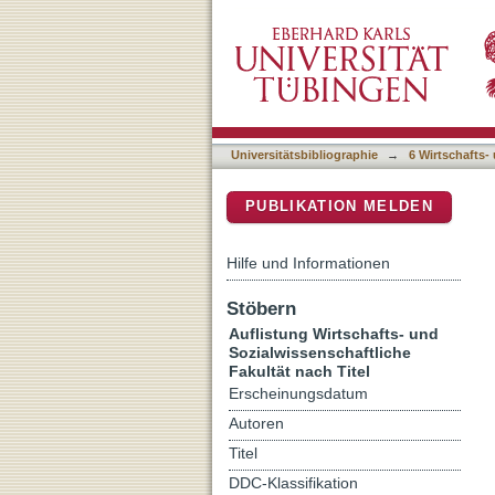
Auflistung 6 Wirtschafts- 
DSpace Repositorium (Manakin b
Universitätsbibliographie
→
6 Wirtschafts-
PUBLIKATION MELDEN
Hilfe und Informationen
Stöbern
Auflistung Wirtschafts- und
Sozialwissenschaftliche
Fakultät nach Titel
Erscheinungsdatum
Autoren
Titel
DDC-Klassifikation