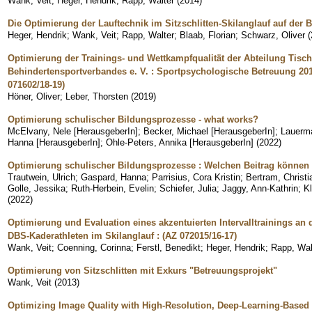
Wank, Veit
;
Heger, Hendrik
;
Rapp, Walter
(
2014
)
Die Optimierung der Lauftechnik im Sitzschlitten-Skilanglauf auf de
Heger, Hendrik
;
Wank, Veit
;
Rapp, Walter
;
Blaab, Florian
;
Schwarz, Oliver
(
Optimierung der Trainings- und Wettkampfqualität der Abteilung Tisc
Behindertensportverbandes e. V. : Sportpsychologische Betreuung 201
071602/18-19)
Höner, Oliver
;
Leber, Thorsten
(
2019
)
Optimierung schulischer Bildungsprozesse - what works?
McElvany, Nele [HerausgeberIn]
;
Becker, Michael [HerausgeberIn]
;
Lauerma
Hanna [HerausgeberIn]
;
Ohle-Peters, Annika [HerausgeberIn]
(
2022
)
Optimierung schulischer Bildungsprozesse : Welchen Beitrag können 
Trautwein, Ulrich
;
Gaspard, Hanna
;
Parrisius, Cora Kristin
;
Bertram, Christi
Golle, Jessika
;
Ruth-Herbein, Evelin
;
Schiefer, Julia
;
Jaggy, Ann-Kathrin
;
K
(
2022
)
Optimierung und Evaluation eines akzentuierten Intervalltrainings an
DBS-Kaderathleten im Skilanglauf : (AZ 072015/16-17)
Wank, Veit
;
Coenning, Corinna
;
Ferstl, Benedikt
;
Heger, Hendrik
;
Rapp, Wal
Optimierung von Sitzschlitten mit Exkurs "Betreuungsprojekt"
Wank, Veit
(
2013
)
Optimizing Image Quality with High-Resolution, Deep-Learning-Based 