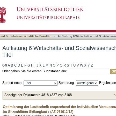
und Sozialwissenschaftliche Fakultät nach Titel
asiert)
 und Sozialwissenschaftliche Fakultät
→
Auflistung 6 Wirtschafts- und Sozialwissen
Auflistung 6 Wirtschafts- und Sozialwissensch
Titel
0-9
A
B
C
D
E
F
G
H
I
J
K
L
M
N
O
P
Q
R
S
T
U
V
W
X
Y
Z
Oder geben Sie die ersten Buchstaben ein:
Sortiert nach:
Sortierung:
Ergebniss
<
Anzeige der Dokumente 4818-4837 von 8108
Optimierung der Lauftechnik entprechend der individuellen Vorausset
im Sitzschlitten-Skilanglauf : (AZ 071612/12)