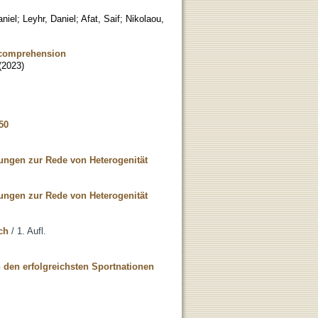
niel
;
Leyhr, Daniel
;
Afat, Saif
;
Nikolaou,
g comprehension
(
2023
)
50
gungen zur Rede von Heterogenität
gungen zur Rede von Heterogenität
ch
/ 1. Aufl.
 den erfolgreichsten Sportnationen