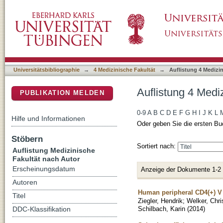
Auflistung 4 Medizinische Fakultät nach Auto
DSpace Repositorium (Manakin basiert)
Universitätsbibliographie
→
4 Medizinische Fakultät
→
Auflistung 4 Medizi
Auflistung 4 Medi
PUBLIKATION MELDEN
0-9
A
B
C
D
E
F
G
H
I
J
K
L
Hilfe und Informationen
Oder geben Sie die ersten Bu
Stöbern
Sortiert nach:
Auflistung Medizinische
Fakultät nach Autor
Erscheinungsdatum
Anzeige der Dokumente 1-2
Autoren
Human peripheral CD4(+) V d
Titel
Ziegler, Hendrik
;
Welker, Chri
Schilbach, Karin
(
2014
)
DDC-Klassifikation