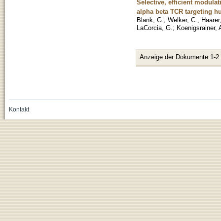
Selective, efficient modula
alpha beta TCR targeting 
Blank, G.
;
Welker, C.
;
Haarer,
LaCorcia, G.
;
Koenigsrainer, 
Anzeige der Dokumente 1-2
Kontakt