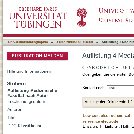
Auflistung 4 Medizinische Fakultät nach Aut
DSpace Repositorium (Manakin basiert)
Universitätsbibliographie
→
4 Medizinische Fakultät
→
Auflistung 4 Medizi
Auflistung 4 Medi
PUBLIKATION MELDEN
0-9
A
B
C
D
E
F
G
H
I
J
K
L
Hilfe und Informationen
Oder geben Sie die ersten Bu
Stöbern
Sortiert nach:
Auflistung Medizinische
Fakultät nach Autor
Erscheinungsdatum
Anzeige der Dokumente 1-1
Autoren
Low-cost electrochemical mu
Titel
reference electrode
DDC-Klassifikation
Ensslen, T.
;
Link, G.
;
Hoffma