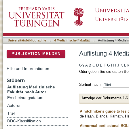
Auflistung 4 Medizinische Fakultät nach Aut
DSpace Repositorium (Manakin basiert)
Universitätsbibliographie
→
4 Medizinische Fakultät
→
Auflistung 4 Medizi
Auflistung 4 Medi
PUBLIKATION MELDEN
0-9
A
B
C
D
E
F
G
H
I
J
K
L
Hilfe und Informationen
Oder geben Sie die ersten Bu
Stöbern
Sortiert nach:
Auflistung Medizinische
Fakultät nach Autor
Erscheinungsdatum
Anzeige der Dokumente 1-6
Autoren
A hitchhiker's guide to le
Titel
de Haan, Bianca
;
Karnath, H
DDC-Klassifikation
Abnormal perilesional BOLD 