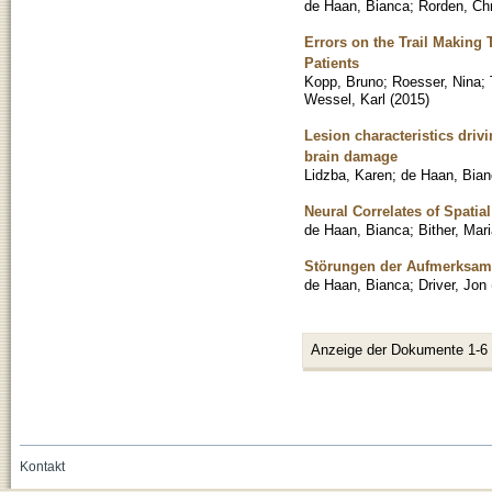
de Haan, Bianca
;
Rorden, Chr
Errors on the Trail Making
Patients
Kopp, Bruno
;
Roesser, Nina
;
Wessel, Karl
(
2015
)
Lesion characteristics driv
brain damage
Lidzba, Karen
;
de Haan, Bia
Neural Correlates of Spatia
de Haan, Bianca
;
Bither, Mar
Störungen der Aufmerksam
de Haan, Bianca
;
Driver, Jon
Anzeige der Dokumente 1-6
Kontakt