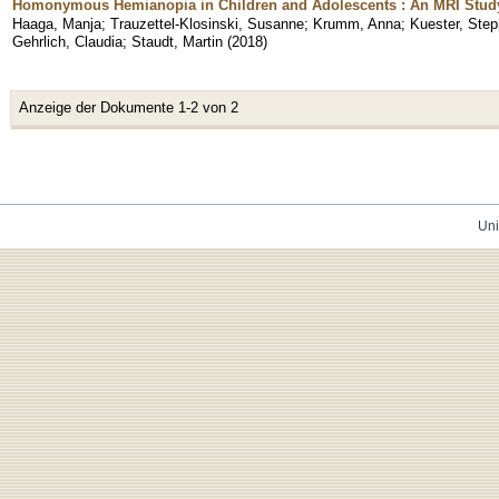
Homonymous Hemianopia in Children and Adolescents : An MRI Stud
Haaga, Manja
;
Trauzettel-Klosinski, Susanne
;
Krumm, Anna
;
Kuester, Ste
Gehrlich, Claudia
;
Staudt, Martin
(
2018
)
Anzeige der Dokumente 1-2 von 2
Uni