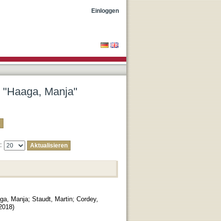
Einloggen
r "Haaga, Manja"
e:
ga, Manja
;
Staudt, Martin
;
Cordey,
2018
)