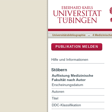
Auflistung 4 Medizinische
DSpace Repositorium (Manakin b
Universitätsbibliographie
→
4 Medizinische
PUBLIKATION MELDEN
Hilfe und Informationen
Stöbern
Auflistung Medizinische
Fakultät nach Autor
Erscheinungsdatum
Autoren
Titel
DDC-Klassifikation