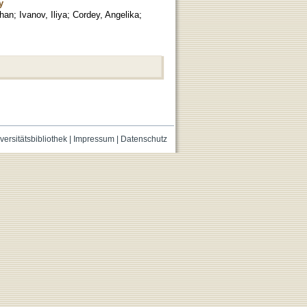
y
phan
;
Ivanov, Iliya
;
Cordey, Angelika
;
versitätsbibliothek
|
Impressum
|
Datenschutz