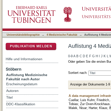
Auflistung 4 Medizinische Fakultät nach Auto
DSpace Repositorium (Manakin basiert)
Universitätsbibliographie
→
4 Medizinische Fakultät
→
Auflistung 4 Medizi
Auflistung 4 Medi
PUBLIKATION MELDEN
0-9
A
B
C
D
E
F
G
H
I
J
K
L
Hilfe und Informationen
Oder geben Sie die ersten Bu
Stöbern
Sortiert nach:
Auflistung Medizinische
Fakultät nach Autor
Erscheinungsdatum
Anzeige der Dokumente 1-9
Autoren
A data management infrastru
Titel
Cuellar, Luis Kuhn
;
Friedrich
Tobias
;
Zur Oven-Krockhaus
DDC-Klassifikation
Malek, Nisar
;
Harter, Klaus
;
B