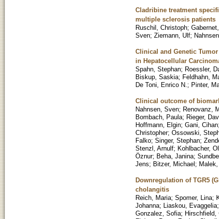
Cladribine treatment specif
multiple sclerosis patients
Ruschil, Christoph
;
Gabernet,
Sven
;
Ziemann, Ulf
;
Nahnsen
Clinical and Genetic Tumor
in Hepatocellular Carcinom
Spahn, Stephan
;
Roessler, D
Biskup, Saskia
;
Feldhahn, M
De Toni, Enrico N.
;
Pinter, Ma
Clinical outcome of biomark
Nahnsen, Sven
;
Renovanz, M
Bombach, Paula
;
Rieger, Dav
Hoffmann, Elgin
;
Gani, Cihan
Christopher
;
Ossowski, Step
Falko
;
Singer, Stephan
;
Zende
Stenzl, Arnulf
;
Kohlbacher, Ol
Öznur
;
Beha, Janina
;
Sundber
Jens
;
Bitzer, Michael
;
Malek,
Downregulation of TGR5 (GPB
cholangitis
Reich, Maria
;
Spomer, Lina
;
K
Johanna
;
Liaskou, Evaggelia
Gonzalez, Sofia
;
Hirschfield,