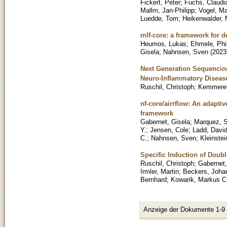
Fickert, Peter
;
Fuchs, Claudi
Mallm, Jan-Philipp
;
Vogel, Ma
Luedde, Tom
;
Heikenwalder, 
mlf-core: a framework for d
Heumos, Lukas
;
Ehmele, Phi
Gisela
;
Nahnsen, Sven
(
2023
Next Generation Sequencing 
Neuro-Inflammatory Disea
Ruschil, Christoph
;
Kemmerer
nf-core/airrflow: An adapt
framework
Gabernet, Gisela
;
Marquez, 
Y.
;
Jensen, Cole
;
Ladd, Davi
C.
;
Nahnsen, Sven
;
Kleinstei
Specific Induction of Doub
Ruschil, Christoph
;
Gabernet,
Irmler, Martin
;
Beckers, Joha
Bernhard
;
Kowarik, Markus C
Anzeige der Dokumente 1-9