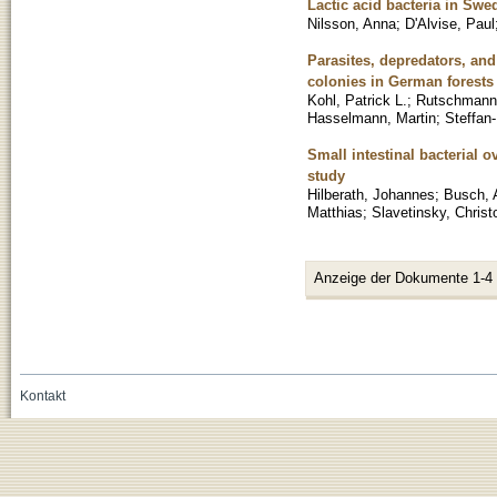
Lactic acid bacteria in Sw
Nilsson, Anna
;
D'Alvise, Paul
Parasites, depredators, and 
colonies in German forests
Kohl, Patrick L.
;
Rutschmann
Hasselmann, Martin
;
Steffan-
Small intestinal bacterial o
study
Hilberath, Johannes
;
Busch, 
Matthias
;
Slavetinsky, Christ
Anzeige der Dokumente 1-4
Kontakt