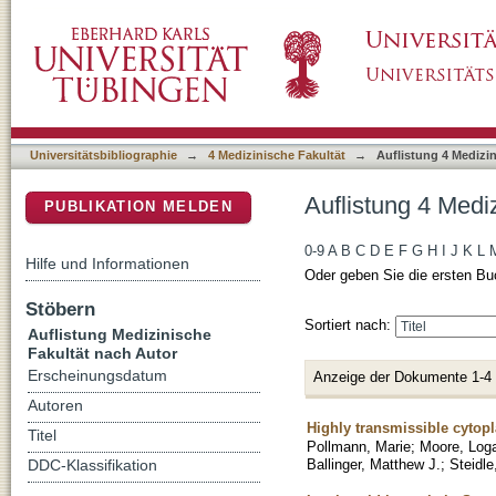
Auflistung 4 Medizinische Fakultät nach Autor
DSpace Repositorium (Manakin basiert)
Universitätsbibliographie
→
4 Medizinische Fakultät
→
Auflistung 4 Medizi
Auflistung 4 Medi
PUBLIKATION MELDEN
0-9
A
B
C
D
E
F
G
H
I
J
K
L
Hilfe und Informationen
Oder geben Sie die ersten Bu
Stöbern
Sortiert nach:
Auflistung Medizinische
Fakultät nach Autor
Erscheinungsdatum
Anzeige der Dokumente 1-4
Autoren
Highly transmissible cytopl
Titel
Pollmann, Marie
;
Moore, Log
Ballinger, Matthew J.
;
Steidle
DDC-Klassifikation