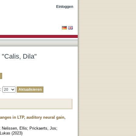
Einloggen
"Calis, Dila"
e:
hanges in LTP, auditory neural gain,
;
Nelissen, Ellis
;
Prickaerts, Jos
;
 Lukas
(
2023
)