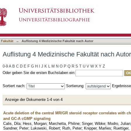
Fakultät nach Autor "Calis, Dila"
asiert)
 Fakultät
→
Auflistung 4 Medizinische Fakultät nach Autor
Auflistung 4 Medizinische Fakultät nach Autor 
0-9
A
B
C
D
E
F
G
H
I
J
K
L
M
N
O
P
Q
R
S
T
U
V
W
X
Y
Z
Oder geben Sie die ersten Buchstaben ein:
Sortiert nach:
Sortierung:
Ergebniss
Anzeige der Dokumente 1-4 von 4
Acute deletion of the central MR/GR steroid receptor correlates with c
and GC-A cGMP signaling
Calis, Dila
;
Hess, Morgan
;
Marchetta, Philine
;
Singer, Wibke
;
Modro, Julian
Sandner, Peter
;
Lukowski, Robert
;
Ruth, Peter
;
Knipper, Marlies
;
Ruettiger,