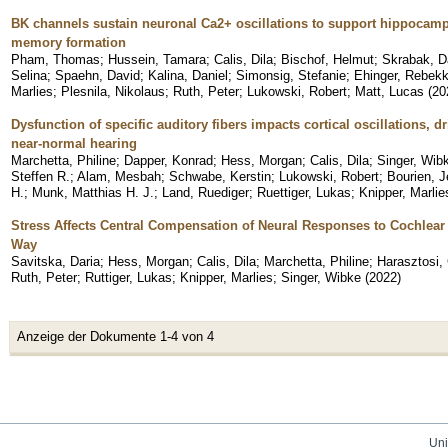
BK channels sustain neuronal Ca2+ oscillations to support hippocamp
memory formation
Pham, Thomas
;
Hussein, Tamara
;
Calis, Dila
;
Bischof, Helmut
;
Skrabak, D
Selina
;
Spaehn, David
;
Kalina, Daniel
;
Simonsig, Stefanie
;
Ehinger, Rebek
Marlies
;
Plesnila, Nikolaus
;
Ruth, Peter
;
Lukowski, Robert
;
Matt, Lucas
(
20
Dysfunction of specific auditory fibers impacts cortical oscillations, 
near-normal hearing
Marchetta, Philine
;
Dapper, Konrad
;
Hess, Morgan
;
Calis, Dila
;
Singer, Wib
Steffen R.
;
Alam, Mesbah
;
Schwabe, Kerstin
;
Lukowski, Robert
;
Bourien, 
H.
;
Munk, Matthias H. J.
;
Land, Ruediger
;
Ruettiger, Lukas
;
Knipper, Marlie
Stress Affects Central Compensation of Neural Responses to Cochlea
Way
Savitska, Daria
;
Hess, Morgan
;
Calis, Dila
;
Marchetta, Philine
;
Harasztosi,
Ruth, Peter
;
Ruttiger, Lukas
;
Knipper, Marlies
;
Singer, Wibke
(
2022
)
Anzeige der Dokumente 1-4 von 4
Uni