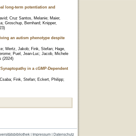
al long-term potentiation and
avid
;
Cruz Santos, Melanie
;
Maier,
ka
;
Groschup, Bernhard
;
Knipper,
23
)
driving an autism phenotype despite
ke
;
Wertz, Jakob
;
Fink, Stefan
;
Hage,
Jerome
;
Puel, Jean-Luc
;
Jacob, Michele
s
(
2024
)
r Synaptopathy in a cGMP-Dependent
 Csaba
;
Fink, Stefan
;
Eckert, Philipp
;
versitätsbibliothek
|
Impressum
|
Datenschutz