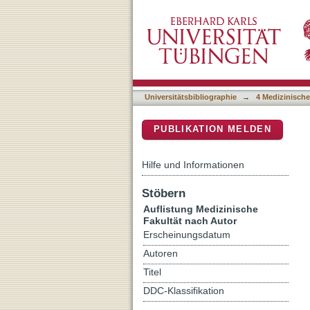
Auflistung 4 Medizinische 
DSpace Repositorium (Manakin b
Universitätsbibliographie
→
4 Medizinische
PUBLIKATION MELDEN
Hilfe und Informationen
Stöbern
Auflistung Medizinische
Fakultät nach Autor
Erscheinungsdatum
Autoren
Titel
DDC-Klassifikation