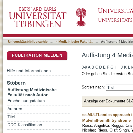
Auflistung 4 Medizinische Fakultät nach Auto
DSpace Repositorium (Manakin basiert)
Universitätsbibliographie
→
4 Medizinische Fakultät
→
Auflistung 4 Medizi
Auflistung 4 Medi
PUBLIKATION MELDEN
0-9
A
B
C
D
E
F
G
H
I
J
K
L
Hilfe und Informationen
Oder geben Sie die ersten Bu
Stöbern
Sortiert nach:
Auflistung Medizinische
Fakultät nach Autor
Erscheinungsdatum
Anzeige der Dokumente 61-
Autoren
sc-MULTI-omics approach i
Titel
Mulvihill-Smith Syndrome
DDC-Klassifikation
Riess, Angelika
;
Roggia, Cris
Nicolas
;
Riess, Olaf
;
Singh, 