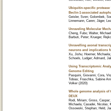
Ubiquitin-specific protea
Beclin-1-associated autoph
Geisler, Sven
;
Golombek, So
Linnemann, Caren
;
Jäger, Le
Unraveling Molecular Mech
Cheng, Fubo
;
Walter, Michael
Barbuti, Peter
;
Krueger, Rejk
Unravelling axonal transcri
neurons and implications f
Xu, Jishu
;
Hoerner, Michaela
Schoels, Ludger
;
Admard, Ja
Using Transcriptomic Analy
Genome Editing
Pasquini, Giovanni
;
Cora, Vir
Tobias
;
Fraschka, Sabine Ann
Volker
(
2020
)
Whole genome analysis of 
DEUX
Rodi, Miriam
;
Gross, Caspar
Michaela
;
Casadei, Nicolas
;
Ossowski, Stephan
;
Held, Ja