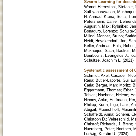
Swarm Learning for decentra
Warnat-Herresthal, Stefanie
;
Sathyanarayanan
;
Mukherjee,
N. Ahmad
;
Ktena, Sofia
;
Tran
Petersheim, Daniel
;
Behrends
Augustin, Max
;
Rybniker, Jan
Bonaguro, Lorenzo
;
Schulte-
Milind
;
Monnet, Bruno
;
Sarida
Heidi
;
Heyckendorf, Jan
;
Schr
Keller, Andreas
;
Bals, Robert
Mukherjee, Sach
;
Backes, Mi
Bourboulis, Evangelos J.
;
Kox
Schultze, Joachim L.
(
2021
)
Systematic assessment of 
Schmidt, Axel
;
Casadei, Nico
Rana
;
Butler-Laporte, Guilla
Carla
;
Berger, Marc Moritz
;
B
Eggermann, Thomas
;
Erber,
Tobias
;
Haeberle, Helene
;
Ha
Hinney, Anke
;
Hoffmann, Per
Philipp
;
Kurth, Ingo
;
Lanz, An
Abigail
;
Muenchhoff, Maximil
Schaffeldt, Anna
;
Scherer, C
Christoph D.
;
Vehreschild, Ma
Christof
;
Richards, J. Brent
;
Nuernberg, Peter
;
Noethen, 
Ludwig, Kerstin U.
(
2024
)