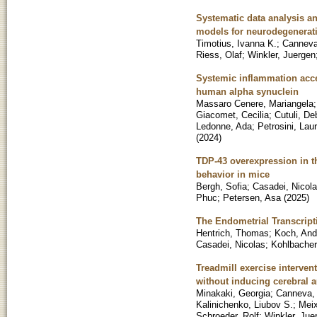
Systematic data analysis a
models for neurodegenerat
Timotius, Ivanna K.
;
Canneva
Riess, Olaf
;
Winkler, Juergen
Systemic inflammation acce
human alpha synuclein
Massaro Cenere, Mariangela
Giacomet, Cecilia
;
Cutuli, De
Ledonne, Ada
;
Petrosini, Lau
(
2024
)
TDP-43 overexpression in 
behavior in mice
Bergh, Sofia
;
Casadei, Nicol
Phuc
;
Petersen, Asa
(
2025
)
The Endometrial Transcri
Hentrich, Thomas
;
Koch, And
Casadei, Nicolas
;
Kohlbacher,
Treadmill exercise interve
without inducing cerebral 
Minakaki, Georgia
;
Canneva,
Kalinichenko, Liubov S.
;
Meix
Schroeder, Rolf
;
Winkler, Jue