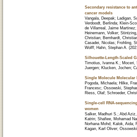
Secondary resistance to ant
cancer models
Vangala, Deepak
;
Ladigan, S
Verdoodt, Berlinda
;
Klein-Sco
de Villarreal, Jaime Martinez
Heinemann, Volker
;
Stintzing
Christian
;
Bernhardt, Christia
Casadei, Nicolas
;
Frohling, S
Wolff
;
Hahn, Stephan A.
(
202
Silhouette-Length-Scaled G
Timotius, Ivanna K.
;
Moceri,
Juergen
;
Klucken, Jochen
;
C
Single Molecule Molecular 
Pogoda, Michaela
;
Hilke, Fr
Francesc
;
Ossowski, Stepha
Riess, Olaf
;
Schroeder, Chris
Single-cell RNA-sequencing
women
Salker, Madhuri S.
;
Abd Aziz,
Katrin
;
Shafiee, Mohamad Na
Norhana Mohd
;
Kalok, Aida
;
Kagan, Karl Oliver
;
Ossowski