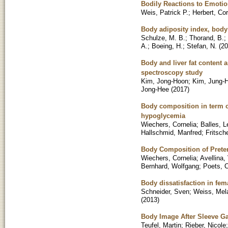
Bodily Reactions to Emoti
Weis, Patrick P.
;
Herbert, Cor
Body adiposity index, body 
Schulze, M. B.
;
Thorand, B.
;
A.
;
Boeing, H.
;
Stefan, N.
(
20
Body and liver fat content
spectroscopy study
Kim, Jong-Hoon
;
Kim, Jung-
Jong-Hee
(
2017
)
Body composition in term of
hypoglycemia
Wiechers, Cornelia
;
Balles, L
Hallschmid, Manfred
;
Fritsch
Body Composition of Preter
Wiechers, Cornelia
;
Avellina
Bernhard, Wolfgang
;
Poets, C
Body dissatisfaction in fem
Schneider, Sven
;
Weiss, Mel
(
2013
)
Body Image After Sleeve G
Teufel, Martin
;
Rieber, Nicole