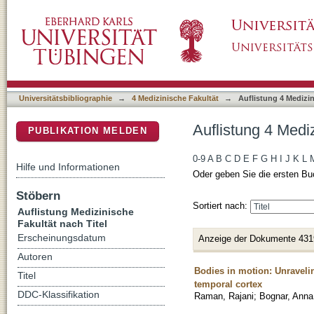
Auflistung 4 Medizinische Fakultät nach Titel
DSpace Repositorium (Manakin basiert)
Universitätsbibliographie
→
4 Medizinische Fakultät
→
Auflistung 4 Medizin
Auflistung 4 Mediz
PUBLIKATION MELDEN
0-9
A
B
C
D
E
F
G
H
I
J
K
L
Hilfe und Informationen
Oder geben Sie die ersten Bu
Stöbern
Sortiert nach:
Auflistung Medizinische
Fakultät nach Titel
Erscheinungsdatum
Anzeige der Dokumente 431
Autoren
Bodies in motion: Unraveli
Titel
temporal cortex
DDC-Klassifikation
Raman, Rajani
;
Bognar, Anna