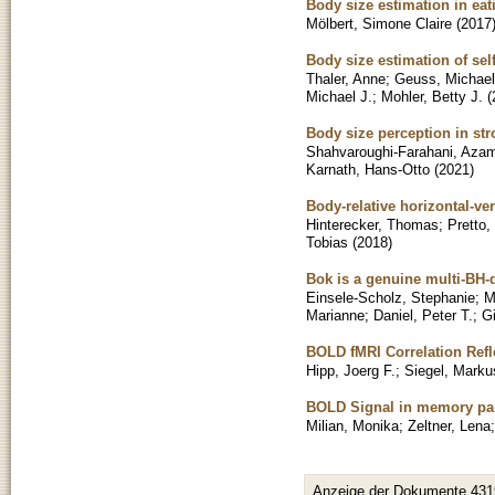
Body size estimation in eat
Mölbert, Simone Claire
(
2017
Body size estimation of sel
Thaler, Anne
;
Geuss, Michael
Michael J.
;
Mohler, Betty J.
(
Body size perception in str
Shahvaroughi-Farahani, Aza
Karnath, Hans-Otto
(
2021
)
Body-relative horizontal-ve
Hinterecker, Thomas
;
Pretto,
Tobias
(
2018
)
Bok is a genuine multi-BH-
Einsele-Scholz, Stephanie
;
M
Marianne
;
Daniel, Peter T.
;
Gi
BOLD fMRI Correlation Refl
Hipp, Joerg F.
;
Siegel, Marku
BOLD Signal in memory pa
Milian, Monika
;
Zeltner, Lena
Anzeige der Dokumente 431