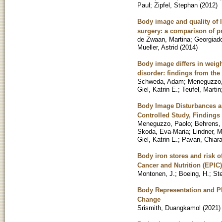
Paul
;
Zipfel, Stephan
(
2012
)
Body image and quality of l
surgery: a comparison of p
de Zwaan, Martina
;
Georgiado
Mueller, Astrid
(
2014
)
Body image differs in weig
disorder: findings from the
Schweda, Adam
;
Meneguzzo,
Giel, Katrin E.
;
Teufel, Martin
Body Image Disturbances an
Controlled Study, Findings
Meneguzzo, Paolo
;
Behrens,
Skoda, Eva-Maria
;
Lindner, M
Giel, Katrin E.
;
Pavan, Chiar
Body iron stores and risk o
Cancer and Nutrition (EPIC
Montonen, J.
;
Boeing, H.
;
Ste
Body Representation and Ph
Change
Srismith, Duangkamol
(
2021
)