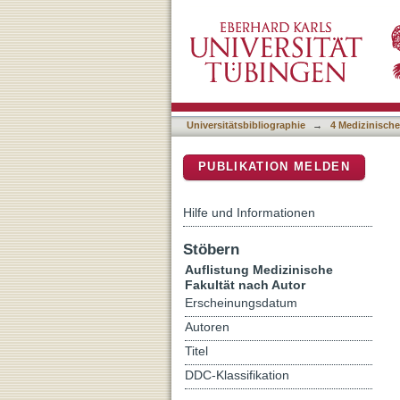
Auflistung 4 Medizinische
DSpace Repositorium (Manakin b
Universitätsbibliographie
→
4 Medizinische
PUBLIKATION MELDEN
Hilfe und Informationen
Stöbern
Auflistung Medizinische
Fakultät nach Autor
Erscheinungsdatum
Autoren
Titel
DDC-Klassifikation