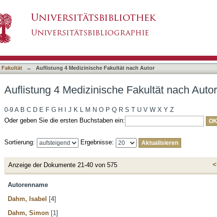
 Fakultät nach Autor
asiert)
 Fakultät
→
Auflistung 4 Medizinische Fakultät nach Autor
Auflistung 4 Medizinische Fakultät nach Autor
0-9
A
B
C
D
E
F
G
H
I
J
K
L
M
N
O
P
Q
R
S
T
U
V
W
X
Y
Z
Oder geben Sie die ersten Buchstaben ein:
Sortierung:
Ergebnisse:
<
Anzeige der Dokumente 21-40 von 575
Autorenname
Dahm, Isabel
[4]
Dahm, Simon
[1]