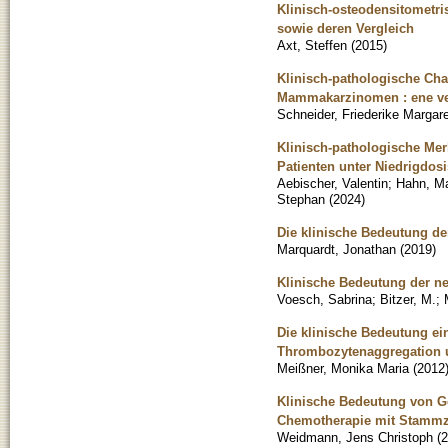
Klinisch-osteodensitometri
sowie deren Vergleich
Axt, Steffen
(
2015
)
Klinisch-pathologische Ch
Mammakarzinomen : ene ve
Schneider, Friederike Margar
Klinisch-pathologische Mer
Patienten unter Niedrigdosi
Aebischer, Valentin
;
Hahn, Ma
Stephan
(
2024
)
Die klinische Bedeutung de
Marquardt, Jonathan
(
2019
)
Klinische Bedeutung der ne
Voesch, Sabrina
;
Bitzer, M.
;
Die klinische Bedeutung ei
Thrombozytenaggregation u
Meißner, Monika Maria
(
2012
Klinische Bedeutung von G
Chemotherapie mit Stammze
Weidmann, Jens Christoph
(
2