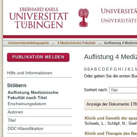
Auflistung 4 Medizinische Fakultät nach Titel
DSpace Repositorium (Manakin basiert)
Universitätsbibliographie
→
4 Medizinische Fakultät
→
Auflistung 4 Medizin
Auflistung 4 Mediz
PUBLIKATION MELDEN
0-9
A
B
C
D
E
F
G
H
I
J
K
L
Hilfe und Informationen
Oder geben Sie die ersten Bu
Stöbern
Sortiert nach:
Auflistung Medizinische
Fakultät nach Titel
Erscheinungsdatum
Anzeige der Dokumente 178
Autoren
Klinik und Genetik der spa
Titel
Schoels, L.
;
Schlipf, N.
;
Soeh
DDC-Klassifikation
Klinik und Therapie des Bas