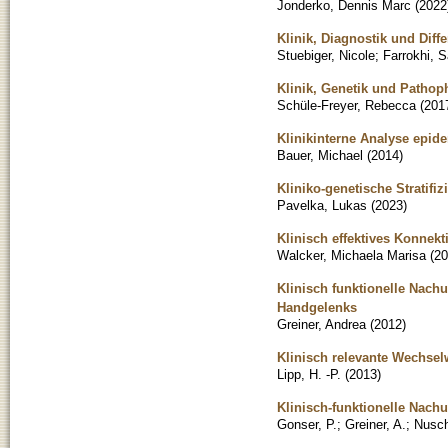
Jonderko, Dennis Marc
(
2022
Klinik, Diagnostik und Diff
Stuebiger, Nicole
;
Farrokhi, 
Klinik, Genetik und Pathop
Schüle-Freyer, Rebecca
(
201
Klinikinterne Analyse epid
Bauer, Michael
(
2014
)
Kliniko-genetische Stratif
Pavelka, Lukas
(
2023
)
Klinisch effektives Konnekt
Walcker, Michaela Marisa
(
20
Klinisch funktionelle Nac
Handgelenks
Greiner, Andrea
(
2012
)
Klinisch relevante Wechsel
Lipp, H. -P.
(
2013
)
Klinisch-funktionelle Nac
Gonser, P.
;
Greiner, A.
;
Nusch