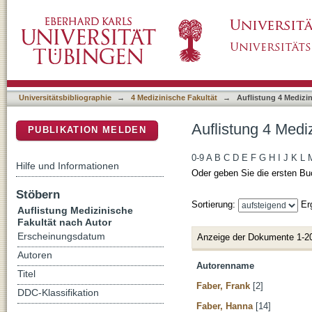
Auflistung 4 Medizinische Fakultät nach Auto
DSpace Repositorium (Manakin basiert)
Universitätsbibliographie
→
4 Medizinische Fakultät
→
Auflistung 4 Medizi
Auflistung 4 Medi
PUBLIKATION MELDEN
0-9
A
B
C
D
E
F
G
H
I
J
K
L
Hilfe und Informationen
Oder geben Sie die ersten Bu
Stöbern
Sortierung:
Er
Auflistung Medizinische
Fakultät nach Autor
Erscheinungsdatum
Anzeige der Dokumente 1-2
Autoren
Autorenname
Titel
Faber, Frank
[2]
DDC-Klassifikation
Faber, Hanna
[14]