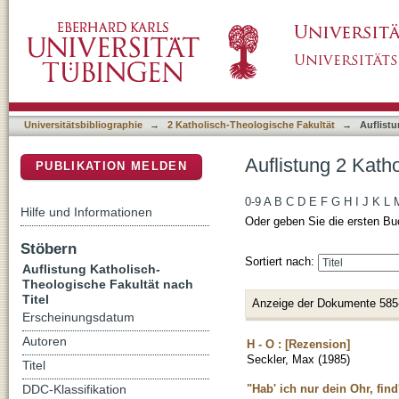
Auflistung 2 Katholisch-Theologische Fakultä
DSpace Repositorium (Manakin basiert)
Universitätsbibliographie
→
2 Katholisch-Theologische Fakultät
→
Auflistu
Auflistung 2 Kath
PUBLIKATION MELDEN
0-9
A
B
C
D
E
F
G
H
I
J
K
L
Hilfe und Informationen
Oder geben Sie die ersten Bu
Stöbern
Sortiert nach:
Auflistung Katholisch-
Theologische Fakultät nach
Titel
Anzeige der Dokumente 585
Erscheinungsdatum
Autoren
H - O : [Rezension]
Seckler, Max
(
1985
)
Titel
"Hab' ich nur dein Ohr, fin
DDC-Klassifikation