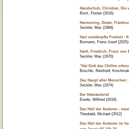
Handschuh, Christian, Die
Bock, Florian
(
2016
)
Harmening, Dieter, Fränkis
Seckler, Max
(
1968
)
Hart umkämpfte Freiheit : 
Bormann, Franz-Josef
(
2025
)
Hartl, Friedrich, Franz von
Seckler, Max
(
1970
)
"Hat Gott das Chillen erfu
Boschki, Reinhold
;
Krochmaln
Das Haupt aller Menschen 
Seckler, Max
(
1974
)
Der Hebräerbrief
Eisele, Wilfried
(
2018
)
Das Heil der Anderen : neu
Theobald, Michael
(
2012
)
Das Heil der Anderen im h
von Jesaja 66,14b-24