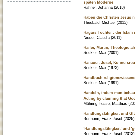
späten Moderne
Rahner, Johanna
(
2018
)
Haben die Christen Jesus n
Theobald, Michael
(
2013
)
Hagars Töchter : der Islam
Nieser, Claudia
(
2011
)
Hailer, Martin, Theologie al
Seckler, Max
(
2001
)
Hanauer, Josef, Konnersreut
Seckler, Max
(
1973
)
Handbuch religionswissensc
Seckler, Max
(
1991
)
Handeln, indem man behaupt
Acting by claiming that God
Möhring-Hesse, Matthias
(
20
Handlungsfähigkeit und Glü
Bormann, Franz-Josef
(
2025
)
'Handlungsfähigkeit' und '
Bormann, Franz-Josef
(
2013
)