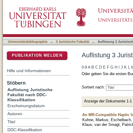
Auflistung 3 Juristische Fakultät nach DDC-Kl
DSpace Repositorium (Manakin basiert)
Universitätsbibliographie
→
3 Juristische Fakultät
→
Auflistung 3 Juristisc
Auflistung 3 Juri
PUBLIKATION MELDEN
0-9
A
B
C
D
E
F
G
H
I
J
K
L
Hilfe und Informationen
Oder geben Sie die ersten Bu
Stöbern
Sortiert nach:
Auflistung Juristische
Fakultät nach DDC-
Klassifikation
Anzeige der Dokumente 1-1
Erscheinungsdatum
Autoren
An MR-Compatible Haptic I
Kuhne, Markus
;
Eschelbach, 
Titel
Klaus
;
van der Smagt, Patric
DDC-Klassifikation