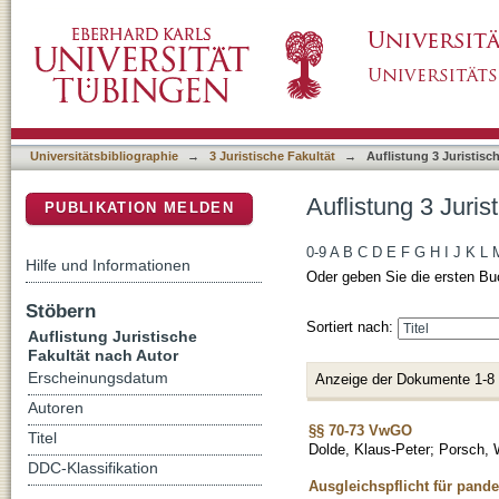
Auflistung 3 Juristische Fakultät nach Autor 
DSpace Repositorium (Manakin basiert)
Universitätsbibliographie
→
3 Juristische Fakultät
→
Auflistung 3 Juristisc
Auflistung 3 Juris
PUBLIKATION MELDEN
0-9
A
B
C
D
E
F
G
H
I
J
K
L
Hilfe und Informationen
Oder geben Sie die ersten Bu
Stöbern
Sortiert nach:
Auflistung Juristische
Fakultät nach Autor
Erscheinungsdatum
Anzeige der Dokumente 1-8
Autoren
§§ 70-73 VwGO
Titel
Dolde, Klaus-Peter
;
Porsch, W
DDC-Klassifikation
Ausgleichspflicht für pande