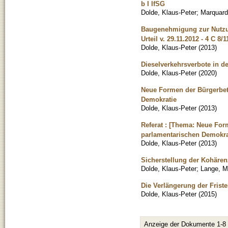
b I IfSG
Dolde, Klaus-Peter
;
Marquard
Baugenehmigung zur Nutzun
Urteil v. 29.11.2012 - 4 C 8/1
Dolde, Klaus-Peter
(
2013
)
Dieselverkehrsverbote in de
Dolde, Klaus-Peter
(
2020
)
Neue Formen der Bürgerbet
Demokratie
Dolde, Klaus-Peter
(
2013
)
Referat : [Thema: Neue For
parlamentarischen Demokra
Dolde, Klaus-Peter
(
2013
)
Sicherstellung der Kohär
Dolde, Klaus-Peter
;
Lange, M
Die Verlängerung der Frist
Dolde, Klaus-Peter
(
2015
)
Anzeige der Dokumente 1-8