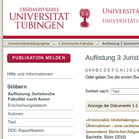
Auflistung 3 Juristische Fakultät nach Autor 
DSpace Repositorium (Manakin basiert)
Universitätsbibliographie
→
3 Juristische Fakultät
→
Auflistung 3 Juristisc
Auflistung 3 Juris
PUBLIKATION MELDEN
0-9
A
B
C
D
E
F
G
H
I
J
K
L
Hilfe und Informationen
Oder geben Sie die ersten Bu
Stöbern
Sortiert nach:
Auflistung Juristische
Fakultät nach Autor
Erscheinungsdatum
Anzeige der Dokumente 1-1
Autoren
»Irrevocable Undertakings«
Titel
Übernahmen : eine rechtsv
DDC-Klassifikation
besonderer Berücksichtigu
Bachofer, Björn
(
2016
)