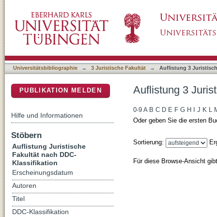
Auflistung 3 Juristische Fakultät nach DDC-Kl
DSpace Repositorium (Manakin basiert)
Universitätsbibliographie
→
3 Juristische Fakultät
→
Auflistung 3 Juristisc
Auflistung 3 Juri
PUBLIKATION MELDEN
0-9
A
B
C
D
E
F
G
H
I
J
K
L
Hilfe und Informationen
Oder geben Sie die ersten Bu
Stöbern
Sortierung:
Er
Auflistung Juristische
Fakultät nach DDC-
Für diese Browse-Ansicht gib
Klassifikation
Erscheinungsdatum
Autoren
Titel
DDC-Klassifikation