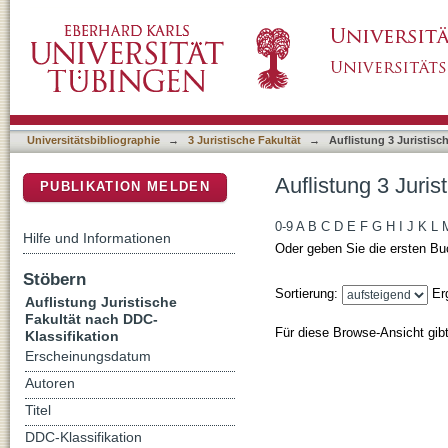
Auflistung 3 Juristische Fakultät nach DDC-Kl
DSpace Repositorium (Manakin basiert)
Universitätsbibliographie
→
3 Juristische Fakultät
→
Auflistung 3 Juristisc
Auflistung 3 Juri
PUBLIKATION MELDEN
0-9
A
B
C
D
E
F
G
H
I
J
K
L
Hilfe und Informationen
Oder geben Sie die ersten Bu
Stöbern
Sortierung:
Er
Auflistung Juristische
Fakultät nach DDC-
Für diese Browse-Ansicht gib
Klassifikation
Erscheinungsdatum
Autoren
Titel
DDC-Klassifikation