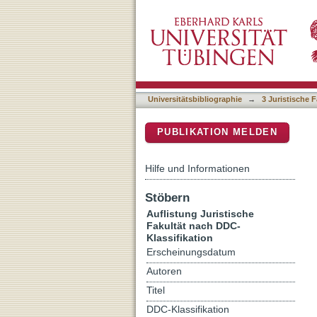
Auflistung 3 Juristische F
DSpace Repositorium (Manakin b
Universitätsbibliographie
→
3 Juristische F
PUBLIKATION MELDEN
Hilfe und Informationen
Stöbern
Auflistung Juristische
Fakultät nach DDC-
Klassifikation
Erscheinungsdatum
Autoren
Titel
DDC-Klassifikation