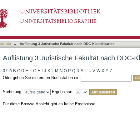
akultät nach DDC-Klassifikation
asiert)
akultät
→
Auflistung 3 Juristische Fakultät nach DDC-Klassifikation
Auflistung 3 Juristische Fakultät nach DDC-Kl
0-9
A
B
C
D
E
F
G
H
I
J
K
L
M
N
O
P
Q
R
S
T
U
V
W
X
Y
Z
Oder geben Sie die ersten Buchstaben ein:
Sortierung:
Ergebnisse:
Für diese Browse-Ansicht gibt es keine Ergebnisse.