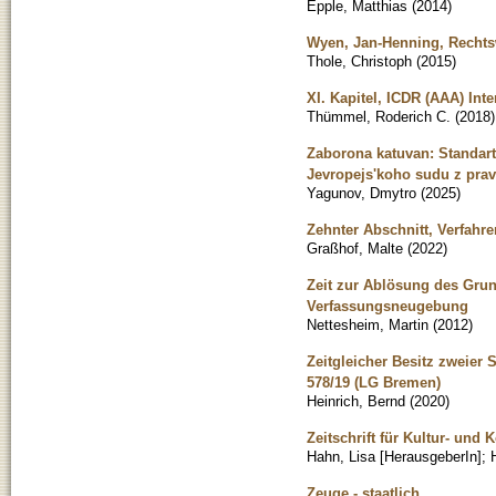
Epple, Matthias
(
2014
)
Wyen, Jan-Henning, Rechtsw
Thole, Christoph
(
2015
)
XI. Kapitel, ICDR (AAA) Inte
Thümmel, Roderich C.
(
2018
)
Zaborona katuvan: Standart
Jevropejsʹkoho sudu z prav l
Yagunov, Dmytro
(
2025
)
Zehnter Abschnitt, Verfahre
Graßhof, Malte
(
2022
)
Zeit zur Ablösung des Gru
Verfassungsneugebung
Nettesheim, Martin
(
2012
)
Zeitgleicher Besitz zweier S
578/19 (LG Bremen)
Heinrich, Bernd
(
2020
)
Zeitschrift für Kultur- und
Hahn, Lisa [HerausgeberIn]
;
Zeuge - staatlich