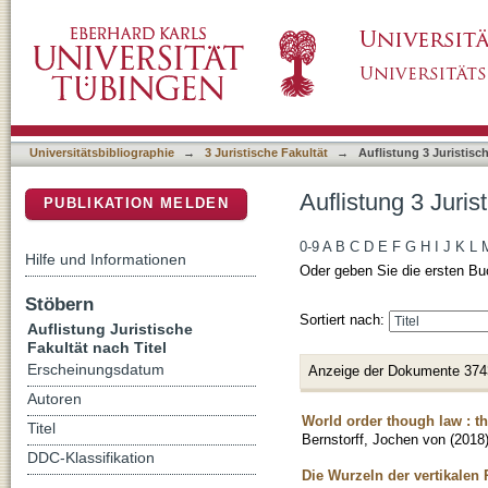
Auflistung 3 Juristische Fakultät nach Titel
DSpace Repositorium (Manakin basiert)
Universitätsbibliographie
→
3 Juristische Fakultät
→
Auflistung 3 Juristisch
Auflistung 3 Juris
PUBLIKATION MELDEN
0-9
A
B
C
D
E
F
G
H
I
J
K
L
Hilfe und Informationen
Oder geben Sie die ersten Bu
Stöbern
Sortiert nach:
Auflistung Juristische
Fakultät nach Titel
Erscheinungsdatum
Anzeige der Dokumente 374
Autoren
World order though law : th
Titel
Bernstorff, Jochen von
(
2018
DDC-Klassifikation
Die Wurzeln der vertikalen 