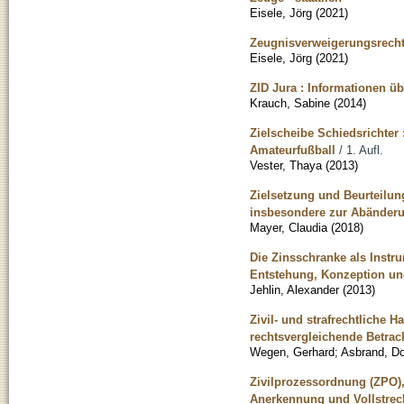
Eisele, Jörg
(
2021
)
Zeugnisverweigerungsrecht 
Eisele, Jörg
(
2021
)
ZID Jura : Informationen üb
Krauch, Sabine
(
2014
)
Zielscheibe Schiedsrichter
Amateurfußball
/ 1. Aufl.
Vester, Thaya
(
2013
)
Zielsetzung und Beurteilung
insbesondere zur Abänderun
Mayer, Claudia
(
2018
)
Die Zinsschranke als Instr
Entstehung, Konzeption un
Jehlin, Alexander
(
2013
)
Zivil- und strafrechtliche 
rechtsvergleichende Betra
Wegen, Gerhard
;
Asbrand, D
Zivilprozessordnung (ZPO),
Anerkennung und Vollstreck