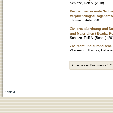
Schütze, Rolf A.
(
2018
)
Der zivilprozessuale Nachw
Verpflichtungszusagenent
Thomas, Stefan
(
2018
)
Zivilprozeßordnung und Nebe
und Materialien / Bearb.: R
Schütze, Rolf A. [Bearb.]
(
20
Zivilrecht und europäische 
Wiedmann, Thomas
;
Gebauer
Anzeige der Dokumente 374
Kontakt