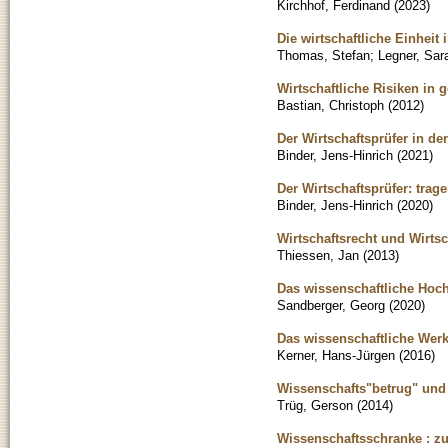
Kirchhof, Ferdinand
(
2023
)
Die wirtschaftliche Einheit i
Thomas, Stefan
;
Legner, Sar
Wirtschaftliche Risiken in
Bastian, Christoph
(
2012
)
Der Wirtschaftsprüfer in d
Binder, Jens-Hinrich
(
2021
)
Der Wirtschaftsprüfer: tra
Binder, Jens-Hinrich
(
2020
)
Wirtschaftsrecht und Wirts
Thiessen, Jan
(
2013
)
Das wissenschaftliche Hoch
Sandberger, Georg
(
2020
)
Das wissenschaftliche Werk
Kerner, Hans-Jürgen
(
2016
)
Wissenschafts"betrug" und 
Trüg, Gerson
(
2014
)
Wissenschaftsschranke : zu