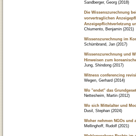
Sandberger, Georg
(
2018
)
Die Wissenszurechnung bei
vorvertraglichen Anzeigepf
Anzeigepflichtverletzung 
Chiumento, Benjamin
(
2021
)
Wissenszurechnung im Kon
Schürnbrand, Jan
(
2017
)
Wissenszurechnung und Wis
Hinweisen zum koreanisch
Jung, Shindong
(
2017
)
Witness conferencing revis
Wegen, Gerhard
(
2014
)
Wo "endet" das Grundgeset
Nettesheim, Martin
(
2012
)
Wo sich Mittelalter und Mo
Dusil, Stephan
(
2024
)
Woher nehmen NGOs und ande
Mellinghoff, Rudolf
(
2021
)
Wohlerworbene Rechte im e