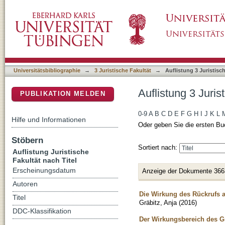
Auflistung 3 Juristische Fakultät nach Titel
DSpace Repositorium (Manakin basiert)
Universitätsbibliographie
→
3 Juristische Fakultät
→
Auflistung 3 Juristisch
Auflistung 3 Juris
PUBLIKATION MELDEN
0-9
A
B
C
D
E
F
G
H
I
J
K
L
Hilfe und Informationen
Oder geben Sie die ersten Bu
Stöbern
Sortiert nach:
Auflistung Juristische
Fakultät nach Titel
Erscheinungsdatum
Anzeige der Dokumente 366
Autoren
Die Wirkung des Rückrufs 
Titel
Gräbitz, Anja
(
2016
)
DDC-Klassifikation
Der Wirkungsbereich des Gr