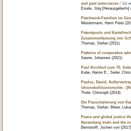
and past autocracies
/ 1st e
Eisele, Jörg [HerausgeberIn]
Patchwork-Familien im Gese
Westermann, Harm Peter
(
20
Patentpools und Kartellrec
Zusammenfassung von Sch
Thomas, Stefan
(
2011
)
Patterns of cooperative ad
Saurer, Johannes
(
2021
)
Paul Kirchhof zum 70. Gebu
Kube, Hanno E.
;
Seiler, Chris
Paulus, David; Außervertra
Unionskollisionsrechts : [R
Thole, Christoph
(
2014
)
Die Pauschalierung von Ka
Thomas, Stefan
;
Bleier, Luka
Peace and global justice t
Nuremberg trials and the int
Bernstorff, Jochen von
(
2017