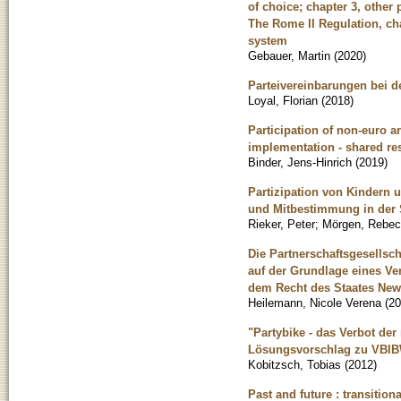
of choice; chapter 3, other 
The Rome II Regulation, cha
system
Gebauer, Martin
(
2020
)
Parteivereinbarungen bei d
Loyal, Florian
(
2018
)
Participation of non-euro a
implementation - shared res
Binder, Jens-Hinrich
(
2019
)
Partizipation von Kindern
und Mitbestimmung in der
Rieker, Peter
;
Mörgen, Rebe
Die Partnerschaftsgesellsch
auf der Grundlage eines Ver
dem Recht des Staates New
Heilemann, Nicole Verena
(
20
"Partybike - das Verbot de
Lösungsvorschlag zu VBIB
Kobitzsch, Tobias
(
2012
)
Past and future : transition