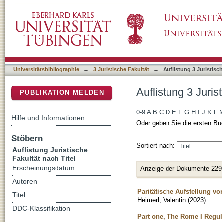
Auflistung 3 Juristische Fakultät nach Titel
DSpace Repositorium (Manakin basiert)
Universitätsbibliographie
→
3 Juristische Fakultät
→
Auflistung 3 Juristisch
Auflistung 3 Juris
PUBLIKATION MELDEN
0-9
A
B
C
D
E
F
G
H
I
J
K
L
Hilfe und Informationen
Oder geben Sie die ersten Bu
Stöbern
Sortiert nach:
Auflistung Juristische
Fakultät nach Titel
Erscheinungsdatum
Anzeige der Dokumente 229
Autoren
Paritätische Aufstellung v
Titel
Heimerl, Valentin
(
2023
)
DDC-Klassifikation
Part one, The Rome I Regula