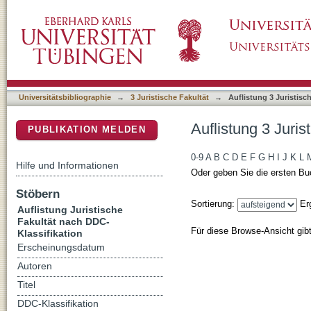
Auflistung 3 Juristische Fakultät nach DDC-Kl
DSpace Repositorium (Manakin basiert)
Universitätsbibliographie
→
3 Juristische Fakultät
→
Auflistung 3 Juristisc
Auflistung 3 Juri
PUBLIKATION MELDEN
0-9
A
B
C
D
E
F
G
H
I
J
K
L
Hilfe und Informationen
Oder geben Sie die ersten Bu
Stöbern
Sortierung:
Er
Auflistung Juristische
Fakultät nach DDC-
Für diese Browse-Ansicht gib
Klassifikation
Erscheinungsdatum
Autoren
Titel
DDC-Klassifikation