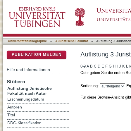
Auflistung 3 Juristische Fakultät nach Autor
DSpace Repositorium (Manakin basiert)
Universitätsbibliographie
→
3 Juristische Fakultät
→
Auflistung 3 Juristisc
Auflistung 3 Juris
PUBLIKATION MELDEN
0-9
A
B
C
D
E
F
G
H
I
J
K
L
Hilfe und Informationen
Oder geben Sie die ersten Bu
Stöbern
Sortierung:
Er
Auflistung Juristische
Fakultät nach Autor
Für diese Browse-Ansicht gib
Erscheinungsdatum
Autoren
Titel
DDC-Klassifikation