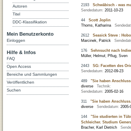
2193
Schwäbisch - was m
Autoren
Sendedatum:
2011-10-23
Titel
44
Scott Joplin
DDC-Klassifikation
Thoms, Katharina
Sendeda
Mein Benutzerkonto
2612
Seasick Steve : Hobo
Einloggen
Marcinek, Patrick
Sendeda
176
Sehnsucht nach Indien
Hilfe & Infos
Müller, Helmut
;
Pflug, Sven
FAQ
2443
SG: Facetten des Ori
Open Access
Sendedatum:
2012-09-23
Bereiche und Sammlungen
489
"Sie haben Anschluss.
Veröffentlichen
diverse
Technik:
Suchen
Sendedatum:
2005-02-16
311
"Sie haben Anschluss.
diverse
Sendedatum:
2005-
144
"Sie studierten in Tü
Schleicher. Studium Gener
Bracher, Karl Dietrich
Send