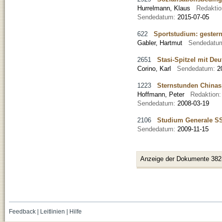
Hurrelmann, Klaus
Redakti
Sendedatum:
2015-07-05
622
Sportstudium: gester
Gabler, Hartmut
Sendedatu
2651
Stasi-Spitzel mit De
Corino, Karl
Sendedatum:
2
1223
Sternstunden Chinas:
Hoffmann, Peter
Redaktion
Sendedatum:
2008-03-19
2106
Studium Generale SS 
Sendedatum:
2009-11-15
Anzeige der Dokumente 382
Feedback
|
Leitlinien
|
Hilfe