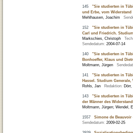
145
"Sie studierten in Tü
und Erbe, vom Widerstand 
Mehlhausen, Joachim
Send
152
"Sie studierten in Tü
Carl und Friedrich. Studiu
Markschies, Christoph
Tech
Sendedatum:
2004-07-14
140
"Sie studierten in Tü
Bonhoeffer, Klaus und Diet
Moltmann, Jürgen
Sendeda
141
"Sie studierten in Tü
Hassel. Studium Generale,
Rohls, Jan
Redaktion:
Dörr
143
"Sie studierten in Tü
der Männer des Widerstand
Moltmann, Jürgen
;
Wendel, E
1557
Simone de Beauvoir 
Sendedatum:
2009-02-25
2929
Sozialisationsbeding