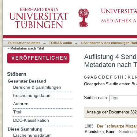
Auflistung 4 Sendearchiv des ehemaligen Rad
Publikationsdienste
→
TOBIAS-audio
→
4 Sendearchiv des ehemaligen Radi
- Metadaten nach Titel
Auflistung 4 Send
VERÖFFENTLICHEN
Metadaten nach Ti
Stöbern
0-9
A
B
C
D
E
F
G
H
I
J
K
L
Gesamter Bestand
Oder geben Sie die ersten Bu
Bereiche & Sammlungen
Erscheinungsdatum
Sortiert nach:
Autoren
Titel
Anzeige der Dokumente 382
DDC-Klassifikation
1083
Der "schwarze Mozar
Diese Sammlung
Pfundstein, Karin
Sendedat
Erscheinungsdatum