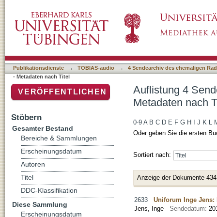
Auflistung 4 Sendearchiv des ehemaligen Rad
Publikationsdienste
→
TOBIAS-audio
→
4 Sendearchiv des ehemaligen Radi
- Metadaten nach Titel
Auflistung 4 Send
VERÖFFENTLICHEN
Metadaten nach Ti
Stöbern
0-9
A
B
C
D
E
F
G
H
I
J
K
L
Gesamter Bestand
Oder geben Sie die ersten Bu
Bereiche & Sammlungen
Erscheinungsdatum
Sortiert nach:
Autoren
Titel
Anzeige der Dokumente 434
DDC-Klassifikation
2633
Uniforum Inge Jens: 
Diese Sammlung
Jens, Inge
Sendedatum:
20
Erscheinungsdatum