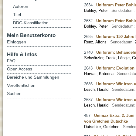
2634
Uniforum Peter Bohle
Autoren
Bohley, Peter
Sendedatum:
Titel
2632
Uniforum Peter Bohle
DDC-Klassifikation
Bohley, Peter
Sendedatum:
Mein Benutzerkonto
2685
Uniforum: 150 Jahre
Einloggen
Renz, Alfons
Sendedatum:
2740
Uniforum: Behandeln,
Hilfe & Infos
Schwärzler, Frank
;
Längle, G
FAQ
2643
Uniforum: Evolutio
Open Access
Harvati, Katerina
Sendedat
Bereiche und Sammlungen
2686
Uniforum: Wir irren u
Veröffentlichen
Lesch, Harald
Sendedatum
Suchen
2687
Uniforum: Wir irren u
Lesch, Harald
Sendedatum
487
Unimax-Extra: 2. Juni
von Gretchen Dutschke
Dutschke, Gretchen
Sende