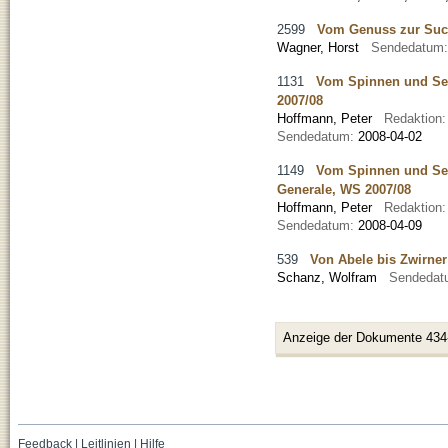
2599
Vom Genuss zur Such
Wagner, Horst
Sendedatum
1131
Vom Spinnen und Sei
2007/08
Hoffmann, Peter
Redaktion
Sendedatum:
2008-04-02
1149
Vom Spinnen und Sei
Generale, WS 2007/08
Hoffmann, Peter
Redaktion
Sendedatum:
2008-04-09
539
Von Abele bis Zwirner
Schanz, Wolfram
Sendedat
Anzeige der Dokumente 434
Feedback
|
Leitlinien
|
Hilfe