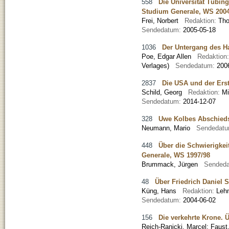
558
Die Universität Tübin
Studium Generale, WS 2004
Frei, Norbert
Redaktion:
Th
Sendedatum:
2005-05-18
1036
Der Untergang des H
Poe, Edgar Allen
Redaktion
Verlages)
Sendedatum:
200
2837
Die USA und der Erst
Schild, Georg
Redaktion:
M
Sendedatum:
2014-12-07
328
Uwe Kolbes Abschied
Neumann, Mario
Sendedat
448
Über die Schwierigkei
Generale, WS 1997/98
Brummack, Jürgen
Sended
48
Über Friedrich Daniel 
Küng, Hans
Redaktion:
Leh
Sendedatum:
2004-06-02
156
Die verkehrte Krone. Ü
Reich-Ranicki, Marcel
;
Faust