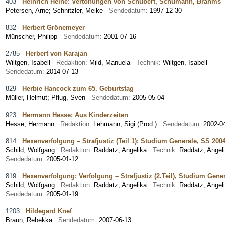
403
Heinrich Heine: Vertonungen von Schubert, Schumann, Brahms
Petersen, Arne
;
Schnitzler, Meike
Sendedatum:
1997-12-30
832
Herbert Grönemeyer
Münscher, Philipp
Sendedatum:
2001-07-16
2785
Herbert von Karajan
Wiltgen, Isabell
Redaktion:
Mild, Manuela
Technik:
Wiltgen, Isabell
Sendedatum:
2014-07-13
829
Herbie Hancock zum 65. Geburtstag
Müller, Helmut
;
Pflug, Sven
Sendedatum:
2005-05-04
923
Hermann Hesse: Aus Kinderzeiten
Hesse, Hermann
Redaktion:
Lehmann, Sigi (Prod.)
Sendedatum:
2002-0
814
Hexenverfolgung – Strafjustiz (Teil 1); Studium Generale, SS 200
Schild, Wolfgang
Redaktion:
Raddatz, Angelika
Technik:
Raddatz, Angel
Sendedatum:
2005-01-12
819
Hexenverfolgung: Verfolgung – Strafjustiz (2.Teil), Studium Gene
Schild, Wolfgang
Redaktion:
Raddatz, Angelika
Technik:
Raddatz, Angel
Sendedatum:
2005-01-19
1203
Hildegard Knef
Braun, Rebekka
Sendedatum:
2007-06-13