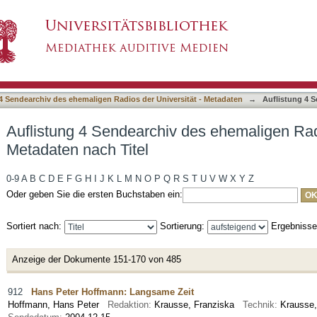
des ehemaligen Radios der Universität - Metad
4 Sendearchiv des ehemaligen Radios der Universität - Metadaten
→
Auflistung 4 S
Auflistung 4 Sendearchiv des ehemaligen Radi
Metadaten nach Titel
0-9
A
B
C
D
E
F
G
H
I
J
K
L
M
N
O
P
Q
R
S
T
U
V
W
X
Y
Z
Oder geben Sie die ersten Buchstaben ein:
Sortiert nach:
Sortierung:
Ergebniss
Anzeige der Dokumente 151-170 von 485
912
Hans Peter Hoffmann: Langsame Zeit
Hoffmann, Hans Peter
Redaktion:
Krausse, Franziska
Technik:
Krausse,