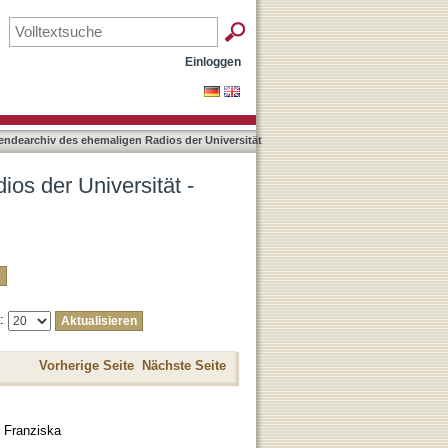
aten nach Titel
Einloggen
endearchiv des ehemaligen Radios der Universität
os der Universität -
e:
Vorherige Seite
Nächste Seite
 Franziska