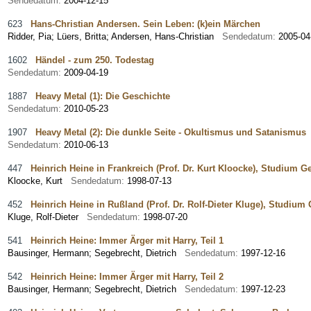
Sendedatum:
2004-12-15
623
Hans-Christian Andersen. Sein Leben: (k)ein Märchen
Ridder, Pia
;
Lüers, Britta
;
Andersen, Hans-Christian
Sendedatum:
2005-04
1602
Händel - zum 250. Todestag
Sendedatum:
2009-04-19
1887
Heavy Metal (1): Die Geschichte
Sendedatum:
2010-05-23
1907
Heavy Metal (2): Die dunkle Seite - Okultismus und Satanismus
Sendedatum:
2010-06-13
447
Heinrich Heine in Frankreich (Prof. Dr. Kurt Kloocke), Studium G
Kloocke, Kurt
Sendedatum:
1998-07-13
452
Heinrich Heine in Rußland (Prof. Dr. Rolf-Dieter Kluge), Studium
Kluge, Rolf-Dieter
Sendedatum:
1998-07-20
541
Heinrich Heine: Immer Ärger mit Harry, Teil 1
Bausinger, Hermann
;
Segebrecht, Dietrich
Sendedatum:
1997-12-16
542
Heinrich Heine: Immer Ärger mit Harry, Teil 2
Bausinger, Hermann
;
Segebrecht, Dietrich
Sendedatum:
1997-12-23