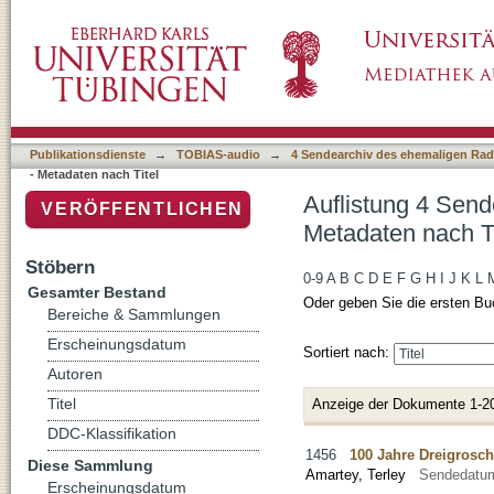
Auflistung 4 Sendearchiv des ehemaligen Rad
Publikationsdienste
→
TOBIAS-audio
→
4 Sendearchiv des ehemaligen Radi
- Metadaten nach Titel
Auflistung 4 Send
VERÖFFENTLICHEN
Metadaten nach Ti
Stöbern
0-9
A
B
C
D
E
F
G
H
I
J
K
L
Gesamter Bestand
Oder geben Sie die ersten Bu
Bereiche & Sammlungen
Erscheinungsdatum
Sortiert nach:
Autoren
Titel
Anzeige der Dokumente 1-2
DDC-Klassifikation
1456
100 Jahre Dreigrosc
Diese Sammlung
Amartey, Terley
Sendedatu
Erscheinungsdatum