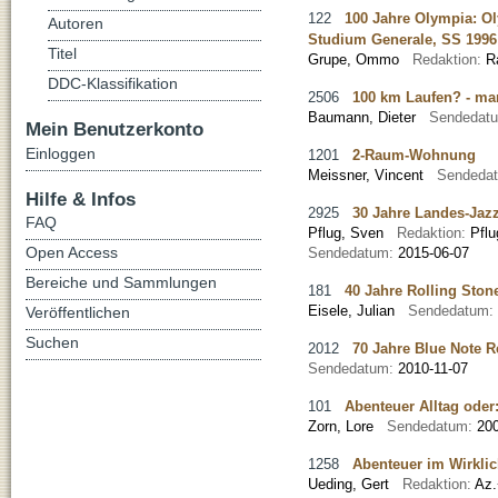
122
100 Jahre Olympia: O
Autoren
Studium Generale, SS 1996
Titel
Grupe, Ommo
Redaktion:
R
DDC-Klassifikation
2506
100 km Laufen? - ma
Baumann, Dieter
Sendedat
Mein Benutzerkonto
Einloggen
1201
2-Raum-Wohnung
Meissner, Vincent
Sendeda
Hilfe & Infos
2925
30 Jahre Landes-Jaz
FAQ
Pflug, Sven
Redaktion:
Pfl
Open Access
Sendedatum:
2015-06-07
Bereiche und Sammlungen
181
40 Jahre Rolling Ston
Eisele, Julian
Sendedatum:
Veröffentlichen
Suchen
2012
70 Jahre Blue Note 
Sendedatum:
2010-11-07
101
Abenteuer Alltag oder
Zorn, Lore
Sendedatum:
20
1258
Abenteuer im Wirkli
Ueding, Gert
Redaktion:
Az.