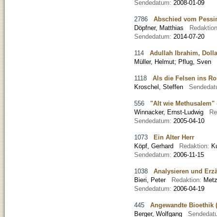
Sendedatum:
2008-01-09
2786
Abschied vom Pessim
Döpfner, Matthias
Redaktio
Sendedatum:
2014-07-20
114
Adullah Ibrahim, Doll
Müller, Helmut
;
Pflug, Sven
1118
Als die Felsen ins Ro
Kroschel, Steffen
Sendeda
556
"Alt wie Methusalem" 
Winnacker, Ernst-Ludwig
Re
Sendedatum:
2005-04-10
1073
Ein Alter Herr
Köpf, Gerhard
Redaktion:
K
Sendedatum:
2006-11-15
1038
Analysieren und Erz
Bieri, Peter
Redaktion:
Metz
Sendedatum:
2006-04-19
445
Angewandte Bioethik (
Berger, Wolfgang
Sendedat