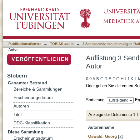
Auflistung 3 Sendearchiv des ehemaligen Rad
Publikationsdienste
→
TOBIAS-audio
→
3 Sendearchiv des ehemaligen Radi
Autor
Auflistung 3 Send
VERÖFFENTLICHEN
Autor
Stöbern
0-9
A
B
C
D
E
F
G
H
I
J
K
L
Gesamter Bestand
Oder geben Sie die ersten Bu
Bereiche & Sammlungen
Erscheinungsdatum
Sortierung:
Er
Autoren
Titel
Anzeige der Dokumente 1-1
DDC-Klassifikation
Autorenname
Diese Sammlung
Oswald, Georg
[2]
Erscheinungsdatum