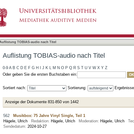
nach Titel
Auflistung TOBIAS-audio nach Titel
Auflistung TOBIAS-audio nach Titel
0-9
A
B
C
D
E
F
G
H
I
J
K
L
M
N
O
P
Q
R
S
T
U
V
W
X
Y
Z
Oder geben Sie die ersten Buchstaben ein:
Sortiert nach:
Sortierung:
Ergebniss
Anzeige der Dokumente 831-850 von 1442
562
Musikbox: 75 Jahre Vinyl Single, Teil 1
Hägele, Ulrich
Redaktion:
Hägele, Ulrich
Moderation:
Hägele, Ulrich
Tec
Sendedatum:
2024-10-27