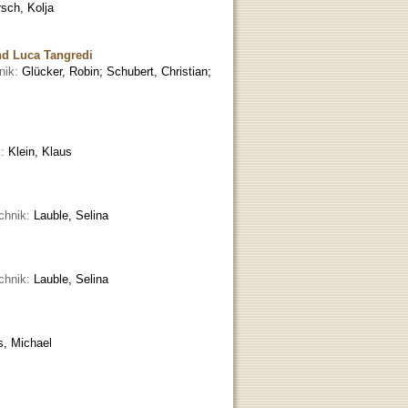
sch, Kolja
nd Luca Tangredi
nik:
Glücker, Robin; Schubert, Christian;
k:
Klein, Klaus
chnik:
Lauble, Selina
chnik:
Lauble, Selina
s, Michael