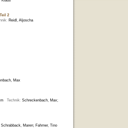
, Klaus
Teil 2
hnik:
Reidl, Aljoscha
enbach, Max
axim
Technik:
Schreckenbach, Max;
:
Schrabback, Maren; Fahrner, Tino