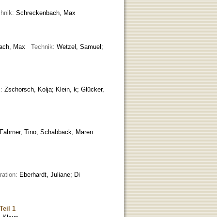
hnik:
Schreckenbach, Max
bach, Max
Technik:
Wetzel, Samuel;
k:
Zschorsch, Kolja; Klein, k; Glücker,
Fahrner, Tino; Schabback, Maren
ration:
Eberhardt, Juliane; Di
Teil 1