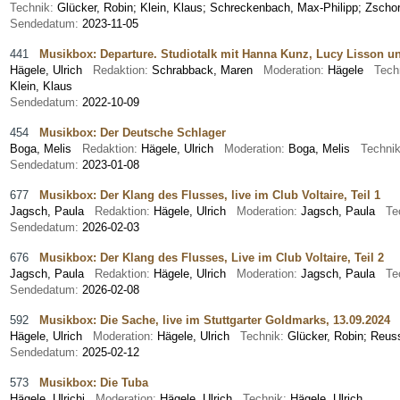
Technik:
Glücker, Robin; Klein, Klaus; Schreckenbach, Max-Philipp; Zschor
Sendedatum:
2023-11-05
441
Musikbox: Departure. Studiotalk mit Hanna Kunz, Lucy Lisson u
Hägele, Ulrich
Redaktion:
Schrabback, Maren
Moderation:
Hägele
Tech
Klein, Klaus
Sendedatum:
2022-10-09
454
Musikbox: Der Deutsche Schlager
Boga, Melis
Redaktion:
Hägele, Ulrich
Moderation:
Boga, Melis
Techni
Sendedatum:
2023-01-08
677
Musikbox: Der Klang des Flusses, live im Club Voltaire, Teil 1
Jagsch, Paula
Redaktion:
Hägele, Ulrich
Moderation:
Jagsch, Paula
Te
Sendedatum:
2026-02-03
676
Musikbox: Der Klang des Flusses, Live im Club Voltaire, Teil 2
Jagsch, Paula
Redaktion:
Hägele, Ulrich
Moderation:
Jagsch, Paula
Te
Sendedatum:
2026-02-08
592
Musikbox: Die Sache, live im Stuttgarter Goldmarks, 13.09.2024
Hägele, Ulrich
Moderation:
Hägele, Ulrich
Technik:
Glücker, Robin; Reus
Sendedatum:
2025-02-12
573
Musikbox: Die Tuba
Hägele, Ulrichj
Moderation:
Hägele, Ulrich
Technik:
Hägele, Ulrich