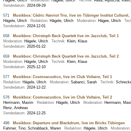
Hägele, Ulrich
Moderation:
Hägele, Ulrich
Technik:
Reidl, Aljoscha; Klein
Sendedatum:
2024-09-29
571
Musikbox: Cédric Hanriot Trio, live im Tübinger Institut Culturel, 
Hägele, Ulrich
Redaktion:
Hägele, Ulrich
Moderation:
Hägee, Ulrich
Tec
Sendedatum:
2024-12-01
658
Musikbox: Christoph Beck Quartett live im Jazzclub, Teil 1
Moderation:
Hägele, Ulrich
Technik:
Klein, Klaus
Sendedatum:
2020-01-22
659
Musikbox: Christoph Beck Quartett live im Jazzclub, Teil 2
Moderation:
Hägele, Ulrich
Technik:
Klein, Klaus
Sendedatum:
2025-12-10
577
Musikbox: Cosmoacustico, live im Club Voltaire, Teil 1
Redaktion:
Hägele, Ulrich
Moderation:
Sabanci, Sarah
Technik:
Schreck
Sendedatum:
2024-12-22
578
Musikbox: Cosmoacustico, live im Club Voltaire, Teil 2
Herrmann, Maxim
Redaktion:
Hägele, Ulrich
Moderation:
Herrmann, M
Renz, Andreas
Sendedatum:
2024-12-25
498
Musikbox: Departure und Blackdrum, live im Bricks Tübingen
Fahrner, Tino
;
Schrabback, Maren
Redaktion:
Hägele, Ulrich
Moderation