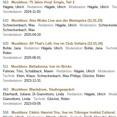
563
Musikbox: 75 Jahre Vinyl Single, Teil 2
Hägele, Ulrich
Redaktion:
Hägele, Ulrich
Moderation:
Hägele, Ulrich
Tec
Sendedatum:
2024-11-03
610
Musikbox: Alex Misko Live aus der Westspitze (11.01.25)
Schreckenbach, Max
Redaktion:
Hägele, Ulrich
Moderation:
Schrecken
Schreckenbach, Max
Sendedatum:
2025-04-20
620
Musikbox: All That's Left, live im Club Voltaire (12.01.24)
Bohle, Jana
Redaktion:
Hägele, Ulrich
Moderation:
Bohle, Jana
Techni
Robin
Sendedatum:
2025-06-01
511
Musikbox: Belladonna, live im Bricks
Fahrner, Tino
;
Schabback, Maren
Redaktion:
Hägele, Ulrich
Moderation:
Technik:
Klein, Klaus; Schreckenbach, Max-Philipp; Glücker, Robin
Sendedatum:
2023-12-31
463
Musikbox: Blackdrum, Studiogespräch
Eberhardt, Juliane
;
Di Gianvittorio, Linda
Redaktion:
Hägele, Ulrich
Mode
Gianvittorio, Linda
Technik:
Glücker, Robin
Sendedatum:
2023-03-05
558
Musikbox: Cédric Hanriot Trio, live im Tübinger Institut Culturel, 